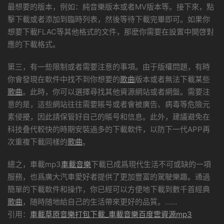
最想要的版本，例如：純音樂版本或者MV版本等。接下來，點
擊下載或者添加到臨時列表，然後等待下載完畢即可。如果你
想要下載FLAC等其他格式的文件，那麽你需要在設置中開啓對
應的下載格式。
第三，有一些限制或者需要注意的事項。由于版權問題，有時
你會發現在軟件中找不到你想要的
歌曲
版本或者無法下載某些
歌曲
。此時，你可以選擇尋找其他資源網站或者網盤。需要注
意的是，這些網站往往需要賬号或者會被廣告、病毒等危險元
素侵擾，因此請保管好自己的賬号和信息。此外，建議避免在
科技叠代較快的時期安裝過多的下載軟件，以防下一代APP再
次重複下載同樣的
歌曲
。
總之，車載mp3
車載音樂
下載已成爲現代生活不可或缺的一項
服務，也爲廣大汽車愛好者提供了更加豐富的駕駛樂趣。通過
簡單的下載軟件和操作，你已經可以方便地下載到數千首經典
歌曲
，随時随地給自己的生活帶來更好的品質。……
引用：
車載草原音樂打包下載_車載音樂百度雲資源mp3