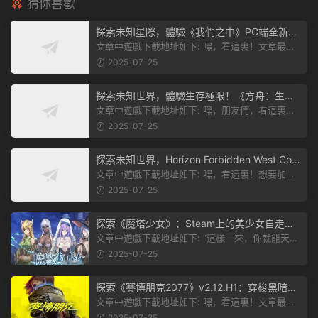
猜你喜歡
探索未知星際，體驗《我們之中》PC端全新版
本
文章中遊戲下載地址如下: 嘿，看這裏！文章最後
有個圖片，點一下就能加入我們遊...
2025-07-25
探索未知世界，體驗生存極限！《方舟：生存
飛升》v38.9中文版全新升級！
文章中遊戲下載地址如下: 嘿，朋友們，看這裏！
《方舟：生存飛升》這個遊戲超火...
2025-07-25
探索未知世界，Horizon Forbidden West Com
plete Edition正式發布！
文章中遊戲下載地址如下: 嘿，看這裏！想要加入
遊戲資源分享群，就點文章最後那...
2025-07-25
探索《魔塔少女》：Steam上的美少女自走
棋，戰鬥與策略的雙重盛宴！
文章中遊戲下載地址如下: “這樣一來，你就能天天
跟上新動态啦！” 簡單來說，...
2025-07-25
探索《賽博朋克2077》v2.12.H1：穿梭黑暗都
市，感受未來世界的震撼
文章中遊戲下載地址如下: 嘿，看這裏！文章最後
有個圖片，點一下就能加入我們的...
2025-07-25