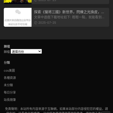
探索《蠻将三國》新世界，閃爍之光換皮，共
赴手遊盛宴！
文章中遊戲下載地址如下: 輕輕一點，就能看到原
文。 滑動一下屏幕，就能看到...
2025-07-25
歸檔
歸檔
分類
cos美圖
各種資源
未分類
每日分享
站長随筆
免責聲明：本站所有内容來源于互聯網。如果本站部分内容侵犯您的權益，請