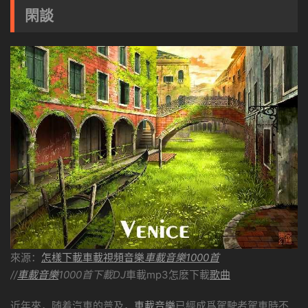
閑談
來源：
怎樣下載車載視頻音樂
車載音樂1000首
//
車載音樂
1000首下載DJ
車載mp3怎麽下載
歌曲
近年來，随着汽車的普及，
車載音樂
已經成爲駕駛者駕車時不