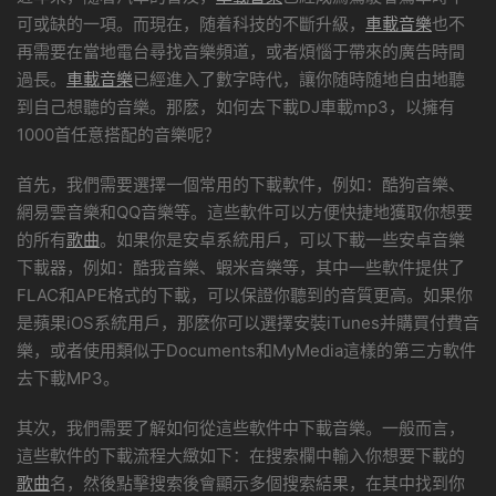
可或缺的一項。而現在，随着科技的不斷升級，
車載音樂
也不
再需要在當地電台尋找音樂頻道，或者煩惱于帶來的廣告時間
過長。
車載音樂
已經進入了數字時代，讓你随時随地自由地聽
到自己想聽的音樂。那麽，如何去下載DJ車載mp3，以擁有
1000首任意搭配的音樂呢？
首先，我們需要選擇一個常用的下載軟件，例如：酷狗音樂、
網易雲音樂和QQ音樂等。這些軟件可以方便快捷地獲取你想要
的所有
歌曲
。如果你是安卓系統用戶，可以下載一些安卓音樂
下載器，例如：酷我音樂、蝦米音樂等，其中一些軟件提供了
FLAC和APE格式的下載，可以保證你聽到的音質更高。如果你
是蘋果iOS系統用戶，那麽你可以選擇安裝iTunes并購買付費音
樂，或者使用類似于Documents和MyMedia這樣的第三方軟件
去下載MP3。
其次，我們需要了解如何從這些軟件中下載音樂。一般而言，
這些軟件的下載流程大緻如下：在搜索欄中輸入你想要下載的
歌曲
名，然後點擊搜索後會顯示多個搜索結果，在其中找到你