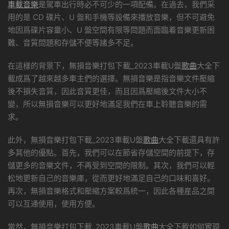
車載音樂
是駕車出行時必不可少的一項配備。在過去，我們采
用的是 CD 碟片、U 盤和手機等設備來播放音樂，但不可避免
地因爲碟片容量小、U 盤空間有限等問題而面臨着音樂更新困
難、音質問題和存儲不便等諸多不足。
在這樣的背景下，無損音樂打包下載_2023車載U盤
歌曲
大全下
載成爲了越來越多車主們的選擇。無損音樂是指音樂文件壓縮
後不損失音質，因此音質更佳，而且因爲壓縮後文件大小不
變，所以無損音樂可以更好地滿足我們在車上聆聽音樂的需
求。
此外，無損音樂打包下載_2023車載U盤
歌曲
大全下載還具有許
多其他的優點。首先，我們可以在節省存儲空間的前提下，存
儲更多的音樂文件，不再受到空間的限制。其次，我們可以輕
松地更新自己的音樂庫，從而更好地滿足自己的口味和喜好。
再次，無損音樂格式和壓縮方案較爲統一，因此各種産品之間
可以互通使用，使用方便。
當然，無損音樂打包下載_2023車載U盤
歌曲
大全下載如何實現