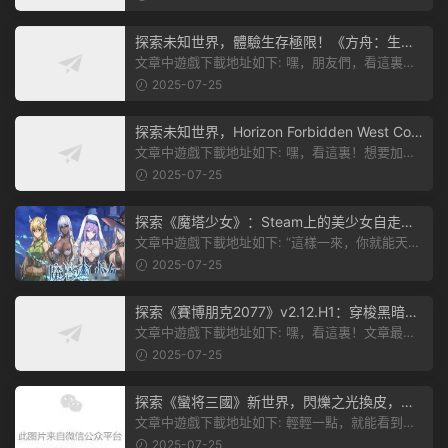
探索未知世界，體驗生存極限！《方舟：生存
飛升》v38.9中文版全新升級！
文章中遊戲下載地址如下: 嘿，朋友們，看這裏！
《方舟：生存飛升》這個遊戲超火...
2025-07-25
探索未知世界，Horizon Forbidden West Com
plete Edition正式發布！
文章中遊戲下載地址如下: 嘿，看這裏！想要加入
遊戲資源分享群，就點文章最後那...
2025-07-25
探索《魔塔少女》：Steam上的美少女自走
棋，戰鬥與策略的雙重盛宴！
文章中遊戲下載地址如下: “這樣一來，你就能天天
跟上新動态啦！” 簡單來說，...
2025-07-25
探索《賽博朋克2077》v2.12.H1：穿梭黑暗都
市，感受未來世界的震撼
文章中遊戲下載地址如下: 嘿，看這裏！文章最後
有個圖片，點一下就能加入我們的...
2025-07-25
探索《蠻将三國》新世界，閃爍之光換皮，共
赴手遊盛宴！
文章中遊戲下載地址如下: 輕輕一點，就能看到原
文。 滑動一下屏幕，就能看到...
2025-07-25