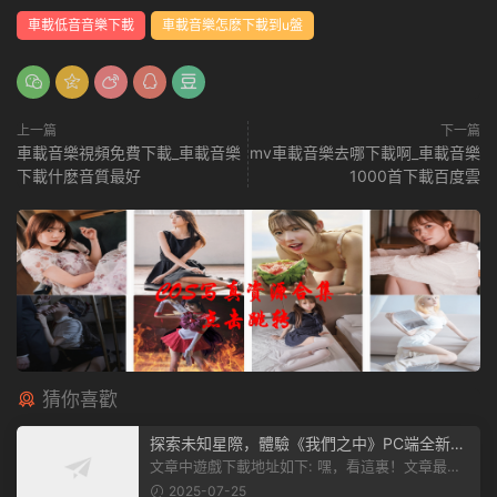
車載低音音樂下載
車載音樂怎麽下載到u盤
上一篇
下一篇
車載音樂視頻免費下載_車載音樂
mv車載音樂去哪下載啊_車載音樂
下載什麽音質最好
1000首下載百度雲
猜你喜歡
探索未知星際，體驗《我們之中》PC端全新版
本
文章中遊戲下載地址如下: 嘿，看這裏！文章最後
有個圖片，點一下就能加入我們遊...
2025-07-25