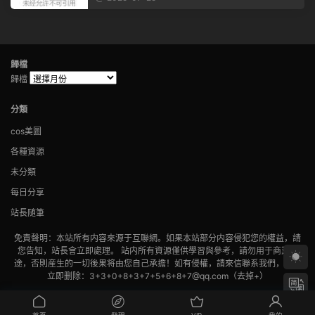
歸檔
歸檔
分類
cos美圖
各種資源
未分類
每日分享
站長随筆
免責聲明：本站所有内容來源于互聯網。如果本站部分内容侵犯您的權益，請
您告知，站長會立即處理。 站内所有資源僅供學習與參考，請勿用于商業用
途，否則産生的一切後果将由您自己承擔！如有侵權，請來信聯系我們，我們
立即删除：3+3+0+8+3+7+5+6+8+7@qq.com（去掉+）
備案号:
蘇ICP備2022022702号-1
版權歸老貓所有