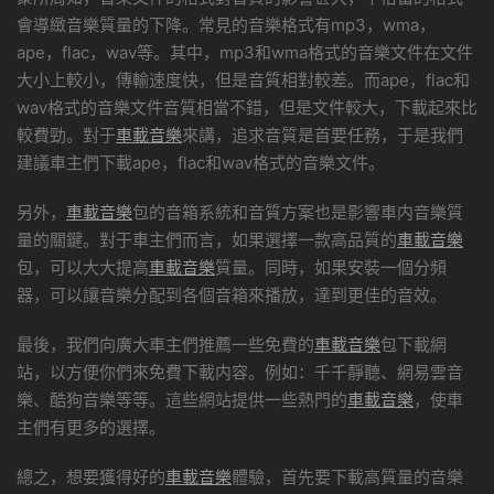
會導緻音樂質量的下降。常見的音樂格式有mp3，wma，
ape，flac，wav等。其中，mp3和wma格式的音樂文件在文件
大小上較小，傳輸速度快，但是音質相對較差。而ape，flac和
wav格式的音樂文件音質相當不錯，但是文件較大，下載起來比
較費勁。對于
車載音樂
來講，追求音質是首要任務，于是我們
建議車主們下載ape，flac和wav格式的音樂文件。
另外，
車載音樂
包的音箱系統和音質方案也是影響車内音樂質
量的關鍵。對于車主們而言，如果選擇一款高品質的
車載音樂
包，可以大大提高
車載音樂
質量。同時，如果安裝一個分頻
器，可以讓音樂分配到各個音箱來播放，達到更佳的音效。
最後，我們向廣大車主們推薦一些免費的
車載音樂
包下載網
站，以方便你們來免費下載内容。例如：千千靜聽、網易雲音
樂、酷狗音樂等等。這些網站提供一些熱門的
車載音樂
，使車
主們有更多的選擇。
總之，想要獲得好的
車載音樂
體驗，首先要下載高質量的音樂