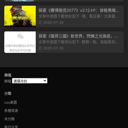
探索《賽博朋克2077》v2.12.H1：穿梭黑暗都
市，感受未來世界的震撼
文章中遊戲下載地址如下: 嘿，看這裏！文章最後
有個圖片，點一下就能加入我們的...
2025-07-25
探索《蠻将三國》新世界，閃爍之光換皮，共
赴手遊盛宴！
文章中遊戲下載地址如下: 輕輕一點，就能看到原
文。 滑動一下屏幕，就能看到...
2025-07-25
歸檔
歸檔
分類
cos美圖
各種資源
未分類
每日分享