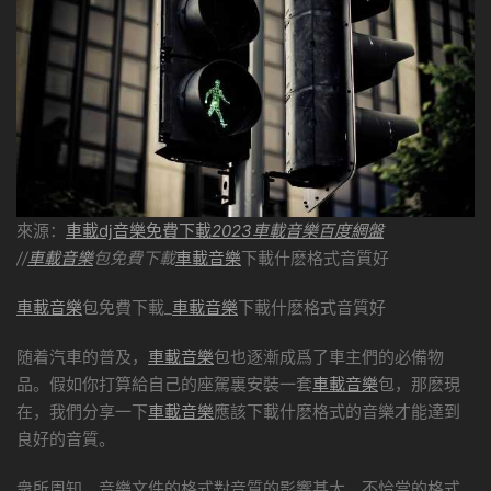
來源：
車載dj音樂免費下載
2023車載音樂百度網盤
//
車載音樂
包免費下載
車載音樂
下載什麽格式音質好
車載音樂
包免費下載_
車載音樂
下載什麽格式音質好
随着汽車的普及，
車載音樂
包也逐漸成爲了車主們的必備物
品。假如你打算給自己的座駕裏安裝一套
車載音樂
包，那麽現
在，我們分享一下
車載音樂
應該下載什麽格式的音樂才能達到
良好的音質。
衆所周知，音樂文件的格式對音質的影響甚大，不恰當的格式