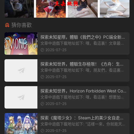
猜你喜歡
探索未知星際，體驗《我們之中》PC端全新版
本
文章中遊戲下載地址如下: 嘿，看這裏！文章最後
有個圖片，點一下就能加入我們遊...
2025-07-25
探索未知世界，體驗生存極限！《方舟：生存
飛升》v38.9中文版全新升級！
文章中遊戲下載地址如下: 嘿，朋友們，看這裏！
《方舟：生存飛升》這個遊戲超火...
2025-07-25
探索未知世界，Horizon Forbidden West Com
plete Edition正式發布！
文章中遊戲下載地址如下: 嘿，看這裏！想要加入
遊戲資源分享群，就點文章最後那...
2025-07-25
探索《魔塔少女》：Steam上的美少女自走
棋，戰鬥與策略的雙重盛宴！
文章中遊戲下載地址如下: “這樣一來，你就能天天
跟上新動态啦！” 簡單來說，...
2025-07-25