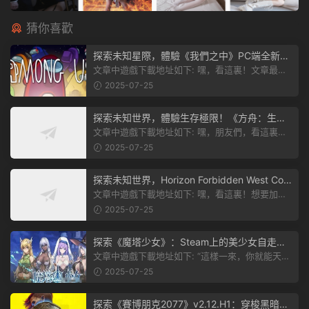
猜你喜歡
探索未知星際，體驗《我們之中》PC端全新版
本
文章中遊戲下載地址如下: 嘿，看這裏！文章最後
有個圖片，點一下就能加入我們遊...
2025-07-25
探索未知世界，體驗生存極限！《方舟：生存
飛升》v38.9中文版全新升級！
文章中遊戲下載地址如下: 嘿，朋友們，看這裏！
《方舟：生存飛升》這個遊戲超火...
2025-07-25
探索未知世界，Horizon Forbidden West Com
plete Edition正式發布！
文章中遊戲下載地址如下: 嘿，看這裏！想要加入
遊戲資源分享群，就點文章最後那...
2025-07-25
探索《魔塔少女》：Steam上的美少女自走
棋，戰鬥與策略的雙重盛宴！
文章中遊戲下載地址如下: “這樣一來，你就能天天
跟上新動态啦！” 簡單來說，...
2025-07-25
探索《賽博朋克2077》v2.12.H1：穿梭黑暗都