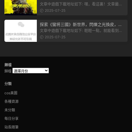
市，感受未來世界的震撼
文章中遊戲下載地址如下: 嘿，看這裏！文章最後
有個圖片，點一下就能加入我們的...
2025-07-25
探索《蠻将三國》新世界，閃爍之光換皮，共
赴手遊盛宴！
文章中遊戲下載地址如下: 輕輕一點，就能看到原
文。 滑動一下屏幕，就能看到...
2025-07-25
歸檔
歸檔
分類
cos美圖
各種資源
未分類
每日分享
站長随筆