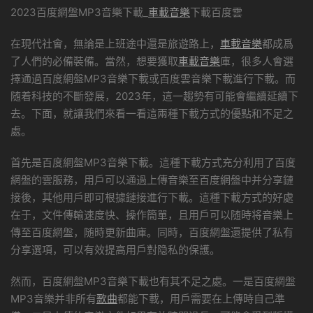
2023百度網盤MP3音樂下載_
車載音樂
下載百度雲
在現代社會，無論是上班途中還是旅遊路上，
車載音樂
都成爲
了人們的必備裝備。當然，想要獲取
車載音樂
庫，很多人會選
擇通過百度網盤MP3音樂下載或百度雲音樂下載進行下載。而
随着科技的不斷發展，2023年，這一趨勢有可能會繼續延續下
去。下面，就讓我們來看一看這兩種下載方式的優點和不足之
處。
首先是百度網盤MP3音樂下載。這種下載方式充分利用了百度
網盤的雲服務，用戶可以通過上傳音樂至百度網盤中并分享鏈
接後，其他用戶即可根據鏈接進行下載。這種下載方式的好處
在于，文件傳輸速度快、操作簡單，且用戶可以随時将音樂上
傳至百度網盤，随時更新曲庫。同時，百度網盤還提供了私有
分享選項，可以有效提高用戶對隐私的保護。
然而，百度網盤MP3音樂下載也有其不足之處。一是百度網盤
MP3音樂并非所有
歌曲
都能下載，用戶需要在上傳時自己準