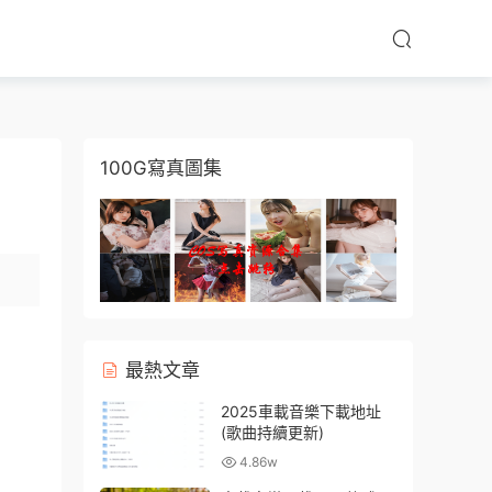
100G寫真圖集
最熱文章
2025車載音樂下載地址
(歌曲持續更新)
4.86w