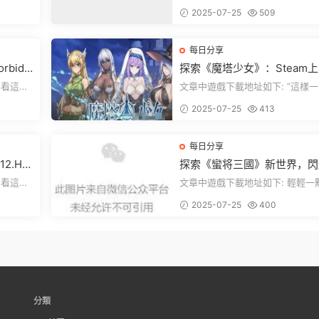
全新升級！
下就能加
們，看這裏！《方舟：生存飛升》
2025-07-25
509
遊戲超火...
每日分享
rbidd
探索《魔塔少女》：Steam
ion正式
美少女自走棋，戰鬥與策略的
文章中遊戲下載地址如下: “這樣一來，
重盛宴！
，就點文
你就能天天跟上新動态啦！” 簡單來
2025-07-25
413
說，...
每日分享
2.H
探索《蠻将三國》新世界，閃
來世界
之光換皮，共赴手遊盛宴！
文章中遊戲下載地址如下: 輕輕一點，
下就能加
就能看到原文。 滑動一下屏幕，就能
2025-07-25
400
看到...
分類