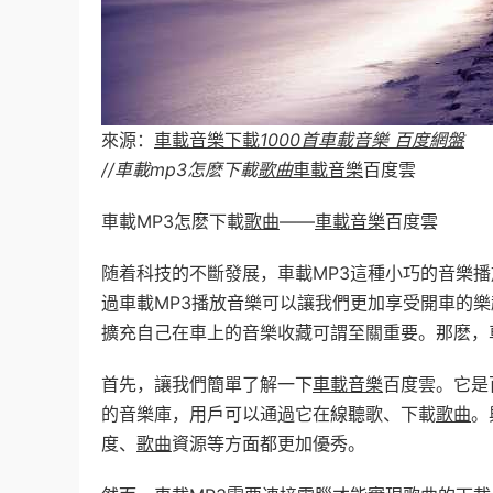
來源：
車載音樂下載
1000首車載音樂 百度網盤
//車載mp3怎麽下載
歌曲
車載音樂
百度雲
車載MP3怎麽下載
歌曲
——
車載音樂
百度雲
随着科技的不斷發展，車載MP3這種小巧的音樂
過車載MP3播放音樂可以讓我們更加享受開車的
擴充自己在車上的音樂收藏可謂至關重要。那麽，
首先，讓我們簡單了解一下
車載音樂
百度雲。它是
的音樂庫，用戶可以通過它在線聽歌、下載
歌曲
。
度、
歌曲
資源等方面都更加優秀。