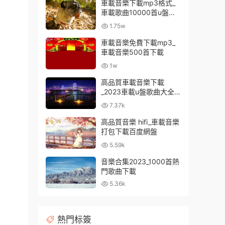
車載音樂下載mp3格式_
車載歌曲10000首u盤免
費
1.75w
車載音樂免費下載mp3_
車載音樂500首下載
1w
高品質車載音樂下載
_2023車載u盤歌曲大全下
載
7.37k
高品質音樂 hifi_車載音樂
打包下載百度網盤
5.59k
音樂合集2023_1000首熱
門歌曲下載
5.36k
熱門标簽