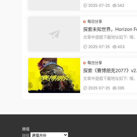
裏！文章最後有個圖片，點一
2025-07-25
542
入我們遊...
每日分享
探索未知世界，Horizon Fo
en West Complete Edit
文章中遊戲下載地址如下: 嘿，看這
發布！
裏！想要加入遊戲資源分享群
2025-07-25
403
章最後那...
每日分享
探索《賽博朋克2077》v2.1
1：穿梭黑暗都市，感受未
文章中遊戲下載地址如下: 嘿，看這
的震撼
裏！文章最後有個圖片，點一
2025-07-25
395
入我們的...
歸檔
歸檔