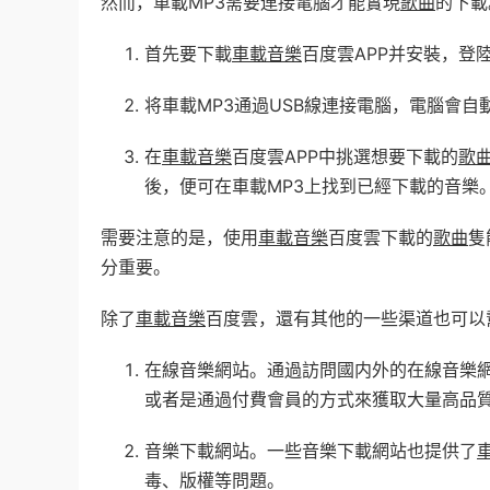
然而，車載MP3需要連接電腦才能實現
歌曲
的下載
首先要下載
車載音樂
百度雲APP并安裝，登
将車載MP3通過USB線連接電腦，電腦會自
在
車載音樂
百度雲APP中挑選想要下載的
歌
後，便可在車載MP3上找到已經下載的音樂
需要注意的是，使用
車載音樂
百度雲下載的
歌曲
隻
分重要。
除了
車載音樂
百度雲，還有其他的一些渠道也可以
在線音樂網站。通過訪問國内外的在線音樂
或者是通過付費會員的方式來獲取大量高品
音樂下載網站。一些音樂下載網站也提供了
毒、版權等問題。