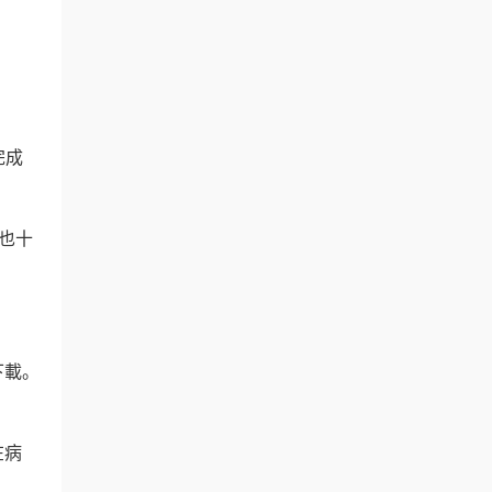
完成
也十
下載。
在病