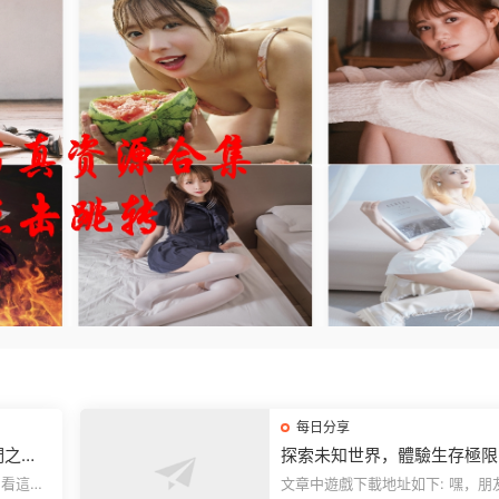
每日分享
們之
探索未知世界，體驗生存極限
《方舟：生存飛升》v38.9中
文章中遊戲下載地址如下: 嘿，朋友