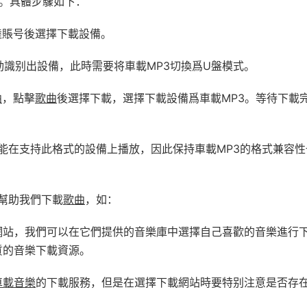
。具體步驟如下：
陸賬号後選擇下載設備。
動識别出設備，此時需要将車載MP3切換爲U盤模式。
曲
，點擊
歌曲
後選擇下載，選擇下載設備爲車載MP3。等待下載
。
能在支持此格式的設備上播放，因此保持車載MP3的格式兼容性
幫助我們下載
歌曲
，如：
網站，我們可以在它們提供的音樂庫中選擇自己喜歡的音樂進行
質的音樂下載資源。
車載音樂
的下載服務，但是在選擇下載網站時要特别注意是否存