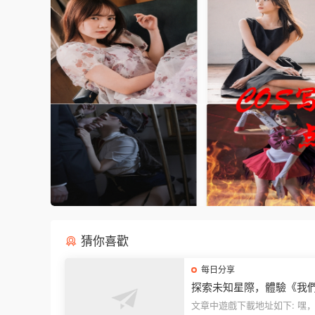
猜你喜歡
每日分享
探索未知星際，體驗《我
中》PC端全新版本
文章中遊戲下載地址如下: 嘿，看這