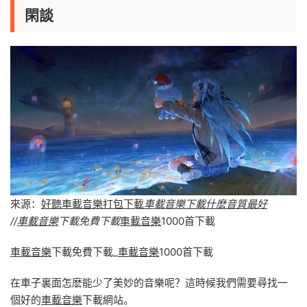
閑談
來源：
好聽車載音樂打包下載
車載音樂下載什麽音質最好
//
車載音樂
下載免費下載
車載音樂
1000首下載
車載音樂
下載免費下載_
車載音樂
1000首下載
在車子裏面怎麽能少了美妙的音樂呢？這時候我們需要尋找一
個好的
車載音樂
下載網站。