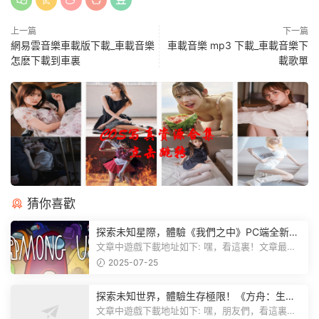
上一篇
下一篇
網易雲音樂車載版下載_車載音樂
車載音樂 mp3 下載_車載音樂下
怎麽下載到車裏
載歌單
猜你喜歡
探索未知星際，體驗《我們之中》PC端全新版
本
文章中遊戲下載地址如下: 嘿，看這裏！文章最後
有個圖片，點一下就能加入我們遊...
2025-07-25
探索未知世界，體驗生存極限！《方舟：生存
飛升》v38.9中文版全新升級！
文章中遊戲下載地址如下: 嘿，朋友們，看這裏！