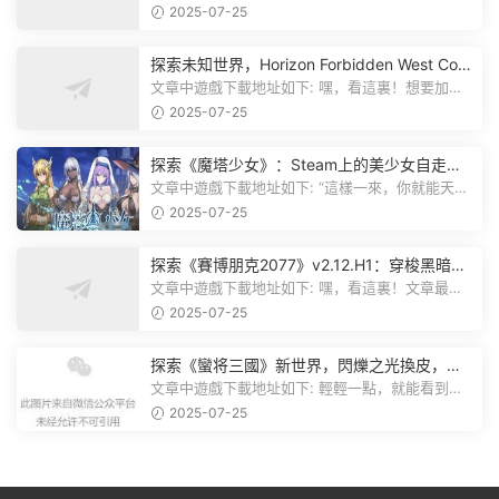
《方舟：生存飛升》這個遊戲超火...
2025-07-25
探索未知世界，Horizon Forbidden West Com
plete Edition正式發布！
文章中遊戲下載地址如下: 嘿，看這裏！想要加入
遊戲資源分享群，就點文章最後那...
2025-07-25
探索《魔塔少女》：Steam上的美少女自走
棋，戰鬥與策略的雙重盛宴！
文章中遊戲下載地址如下: “這樣一來，你就能天天
跟上新動态啦！” 簡單來說，...
2025-07-25
探索《賽博朋克2077》v2.12.H1：穿梭黑暗都
市，感受未來世界的震撼
文章中遊戲下載地址如下: 嘿，看這裏！文章最後
有個圖片，點一下就能加入我們的...
2025-07-25
探索《蠻将三國》新世界，閃爍之光換皮，共
赴手遊盛宴！
文章中遊戲下載地址如下: 輕輕一點，就能看到原
文。 滑動一下屏幕，就能看到...
2025-07-25