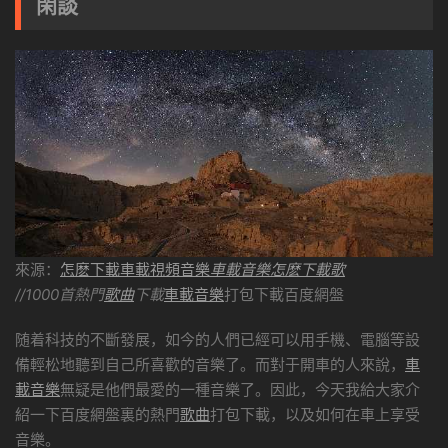
閑談
來源：
怎麽下載車載視頻音樂
車載音樂怎麽下載歌
//1000首熱門
歌曲
下載
車載音樂
打包下載百度網盤
随着科技的不斷發展，如今的人們已經可以用手機、電腦等設
備輕松地聽到自己所喜歡的音樂了。而對于開車的人來說，
車
載音樂
無疑是他們最愛的一種音樂了。因此，今天我給大家介
紹一下百度網盤裏的熱門
歌曲
打包下載，以及如何在車上享受
音樂。