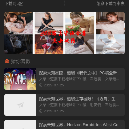
下載到u盤
怎麽下載到車裏
猜你喜歡
探索未知星際，體驗《我們之中》PC端全新版
本
文章中遊戲下載地址如下: 嘿，看這裏！文章最後
有個圖片，點一下就能加入我們遊...
2025-07-25
探索未知世界，體驗生存極限！《方舟：生存
飛升》v38.9中文版全新升級！
文章中遊戲下載地址如下: 嘿，朋友們，看這裏！
《方舟：生存飛升》這個遊戲超火...
2025-07-25
探索未知世界，Horizon Forbidden West Com