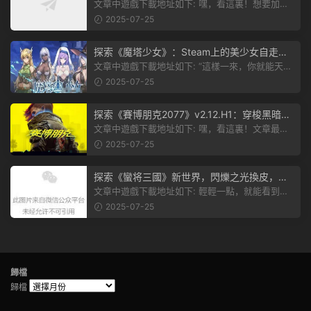
plete Edition正式發布！
文章中遊戲下載地址如下: 嘿，看這裏！想要加入
遊戲資源分享群，就點文章最後那...
2025-07-25
探索《魔塔少女》：Steam上的美少女自走
棋，戰鬥與策略的雙重盛宴！
文章中遊戲下載地址如下: “這樣一來，你就能天天
跟上新動态啦！” 簡單來說，...
2025-07-25
探索《賽博朋克2077》v2.12.H1：穿梭黑暗都
市，感受未來世界的震撼
文章中遊戲下載地址如下: 嘿，看這裏！文章最後
有個圖片，點一下就能加入我們的...
2025-07-25
探索《蠻将三國》新世界，閃爍之光換皮，共
赴手遊盛宴！
文章中遊戲下載地址如下: 輕輕一點，就能看到原
文。 滑動一下屏幕，就能看到...
2025-07-25
歸檔
歸檔