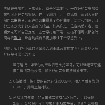
無論是去旅遊、日常通勤、還是開車出行，一首好的音樂都會
讓整個過程更加愉悅。在百度網盤上，可以免費下載到大量的
熱門
歌曲
集合，而這些
歌曲
覆蓋了各種曲風、語言和地區，且
都是滿足大多數人喜好的
歌曲
。如果你是一位音樂愛好者，建
議大家可以自己定制一些音樂打包下載，這樣不僅可以節省時
間尋找
歌曲
，也能夠讓自己更加專注于音樂感受上。
那麽，如何将下載的音樂導入到車載音響播放呢？這裏給大家
介紹幾種常見的方法：
藍牙連接：如果你的車載音響支持藍牙，可以通過藍牙連
接手機或其他設備，将下載的音樂直接播放出來。
U盤插播：将下載的音樂存儲到U盤中，插入車載音響的
USB口，即可直接播放。
AUX插口連接：如果車載音響有AUX插口，可以通過
3.5mm音頻線連接手機或其他播放設備，然後将音樂播