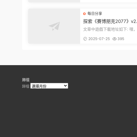
章最後那...
每日分享
探索《賽博朋克2077》v2.1
1：穿梭黑暗都市，感受未
文章中遊戲下載地址如下: 嘿，看這
的震撼
裏！文章最後有個圖片，點一
2025-07-25
395
入我們的...
歸檔
歸檔