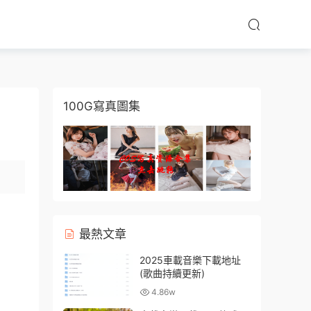
100G寫真圖集
最熱文章
2025車載音樂下載地址
(歌曲持續更新)
4.86w