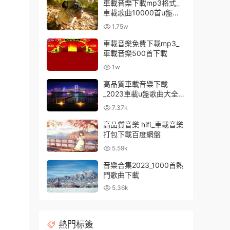
車載音樂下載mp3格式_
車載歌曲10000首u盤免
費
1.75w
車載音樂免費下載mp3_
車載音樂500首下載
1w
高品質車載音樂下載
_2023車載u盤歌曲大全下
載
7.37k
高品質音樂 hifi_車載音樂
打包下載百度網盤
5.59k
音樂合集2023_1000首熱
門歌曲下載
5.36k
熱門标簽