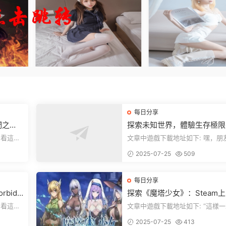
每日分享
們之
探索未知世界，體驗生存極限
《方舟：生存飛升》v38.9中
文章中遊戲下載地址如下: 嘿，朋友
全新升級！
下就能加
們，看這裏！《方舟：生存飛升》
2025-07-25
509
遊戲超火...
每日分享
rbidd
探索《魔塔少女》：Steam
ion正式
美少女自走棋，戰鬥與策略的
文章中遊戲下載地址如下: “這樣一來，
重盛宴！
，就點文
你就能天天跟上新動态啦！” 簡單來
2025-07-25
413