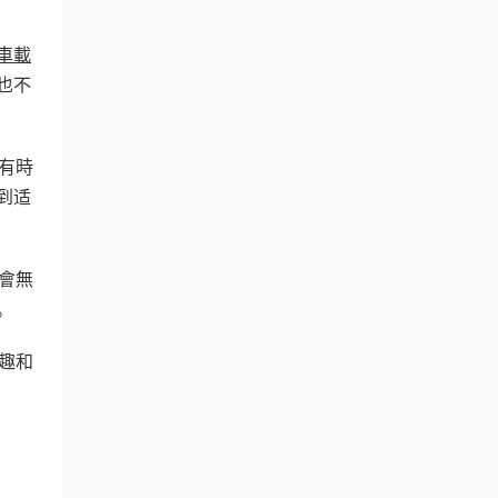
車載
也不
有時
到适
會無
。
趣和