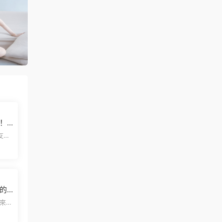
！
文版
這個
上的
雙