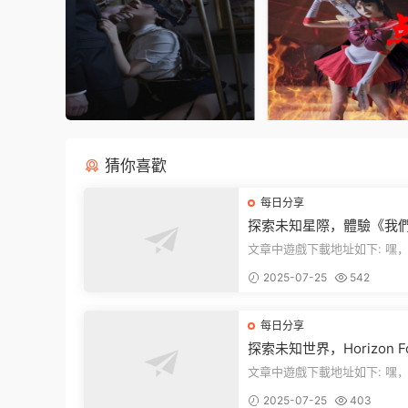
猜你喜歡
每日分享
探索未知星際，體驗《我
中》PC端全新版本
文章中遊戲下載地址如下: 嘿，看這
裏！文章最後有個圖片，點一
2025-07-25
542
入我們遊...
每日分享
探索未知世界，Horizon Fo
en West Complete Edit
文章中遊戲下載地址如下: 嘿，看這
發布！
裏！想要加入遊戲資源分享群
2025-07-25
403