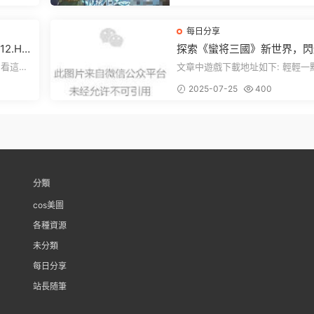
說，...
每日分享
2.H
探索《蠻将三國》新世界，閃
來世界
之光換皮，共赴手遊盛宴！
文章中遊戲下載地址如下: 輕輕一點，
下就能加
就能看到原文。 滑動一下屏幕，就能
2025-07-25
400
看到...
分類
cos美圖
各種資源
未分類
每日分享
站長随筆