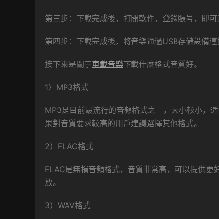
第三步：下載完成後，打開軟件，登錄賬号，即可
第四步：下載完成後，将音樂通過USB存儲設備
接下來是關于
車載音樂
下載什麽格式音質好。
1）MP3格式
MP3是目前最流行的音頻格式之一，大小較小，
果對音質要求較高的用戶建議選擇其他格式。
2）FLAC格式
FLAC是無損音頻格式，音質非常高，可以提供
放。
3）WAV格式