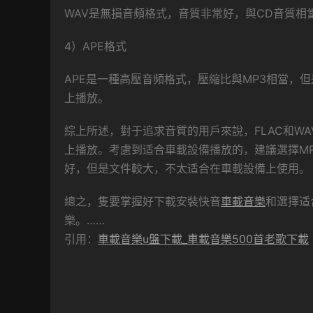
WAV是無損音頻格式，音質非常好，與CD音質
4）APE格式
APE是一種高壓音頻格式，壓縮比與MP3相當，
上播放。
綜上所述，對于追求音質的用戶來說，FLAC和W
上播放。考慮到适合車載設備播放的，建議選擇MP
好，但是文件較大，不太适合在車載設備上使用。
總之，隻要掌握好下載安裝快音
車載音樂
和選擇适
樂。……
引用：
車載音樂u盤下載_車載音樂500首老歌下載