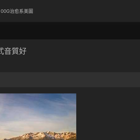
100G治愈系美圖
式音質好