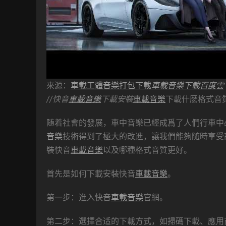
來源：
車載工體音樂打包下載
車載音樂下載百度雲
//快音
車載音樂
下載安裝
車載音樂
下載什麽格式音
随着社會的發展，車中音樂已經成爲了人們行車中
音樂
技術得到了極大的改進，讓我們能夠随時享受
裝快音
車載音樂
以及哪種格式音質更好。
首先是如何下載安裝快音
車載音樂
。
第一步：進入快音
車載音樂
官網。
第二步：選擇合适的下載方式，如掃碼下載、應用