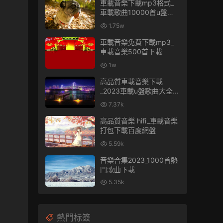
車載音樂下載mp3格式_
車載歌曲10000首u盤免
費
1.75w
車載音樂免費下載mp3_
車載音樂500首下載
1w
高品質車載音樂下載
_2023車載u盤歌曲大全下
載
7.37k
高品質音樂 hifi_車載音樂
打包下載百度網盤
5.59k
音樂合集2023_1000首熱
門歌曲下載
5.35k
熱門标簽