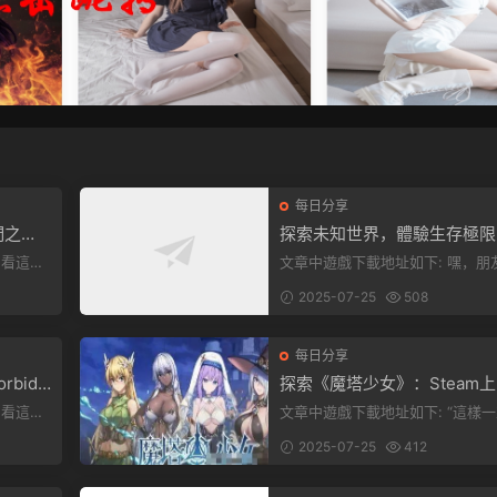
每日分享
們之
探索未知世界，體驗生存極限
《方舟：生存飛升》v38.9中
文章中遊戲下載地址如下: 嘿，朋友
全新升級！
下就能加
們，看這裏！《方舟：生存飛升》
2025-07-25
508
遊戲超火...
每日分享
rbidd
探索《魔塔少女》：Steam
ion正式
美少女自走棋，戰鬥與策略的
文章中遊戲下載地址如下: “這樣一來，
重盛宴！
，就點文
你就能天天跟上新動态啦！” 簡單來
2025-07-25
412
說，...