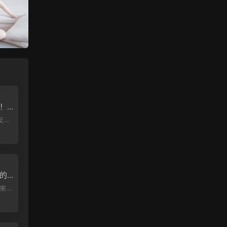
！
文版
這個
上的
雙