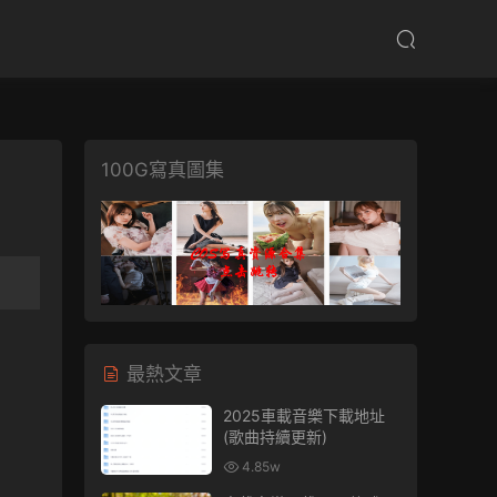
100G寫真圖集
最熱文章
2025車載音樂下載地址
(歌曲持續更新)
4.85w