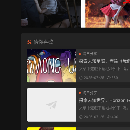
猜你喜歡
每日分享
探索未知星際，體驗《我
中》PC端全新版本
文章中遊戲下載地址如下: 嘿，看這
裏！文章最後有個圖片，點一
2025-07-25
539
入我們遊...
每日分享
探索未知世界，Horizon Fo
en West Complete Edit
文章中遊戲下載地址如下: 嘿，看這
發布！
裏！想要加入遊戲資源分享群
2025-07-25
400
章最後那...