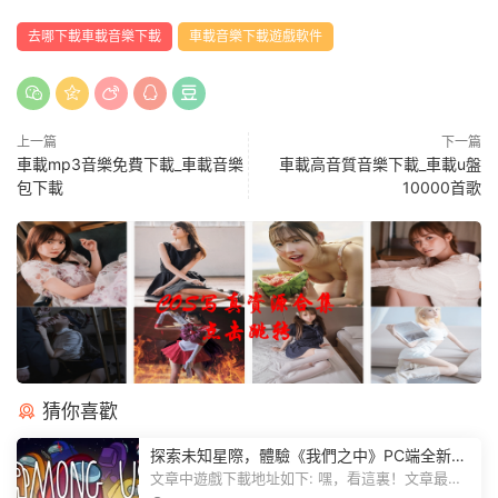
去哪下載車載音樂下載
車載音樂下載遊戲軟件
上一篇
下一篇
車載mp3音樂免費下載_車載音樂
車載高音質音樂下載_車載u盤
包下載
10000首歌
猜你喜歡
探索未知星際，體驗《我們之中》PC端全新版
本
文章中遊戲下載地址如下: 嘿，看這裏！文章最後