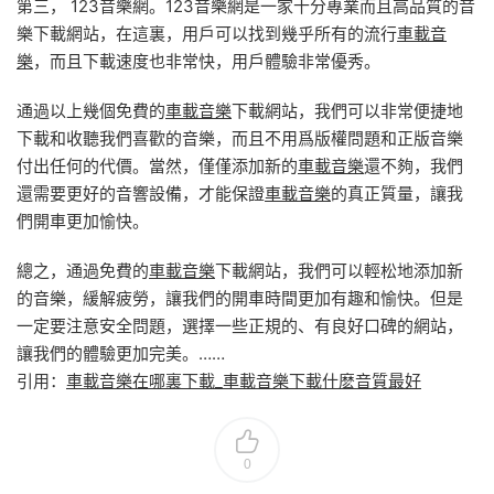
第三， 123音樂網。123音樂網是一家十分專業而且高品質的音
樂下載網站，在這裏，用戶可以找到幾乎所有的流行
車載音
樂
，而且下載速度也非常快，用戶體驗非常優秀。
通過以上幾個免費的
車載音樂
下載網站，我們可以非常便捷地
下載和收聽我們喜歡的音樂，而且不用爲版權問題和正版音樂
付出任何的代價。當然，僅僅添加新的
車載音樂
還不夠，我們
還需要更好的音響設備，才能保證
車載音樂
的真正質量，讓我
們開車更加愉快。
總之，通過免費的
車載音樂
下載網站，我們可以輕松地添加新
的音樂，緩解疲勞，讓我們的開車時間更加有趣和愉快。但是
一定要注意安全問題，選擇一些正規的、有良好口碑的網站，
讓我們的體驗更加完美。……
引用：
車載音樂在哪裏下載_車載音樂下載什麽音質最好
0