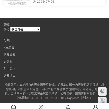
文。 滑動一下屏幕，就能看到...
2025-07-25
歸檔
歸檔
分類
cos美圖
各種資源
未分類
每日分享
站長随筆
免責聲明：本站所有内容來源于互聯網。如果本站部分内容侵犯您的權益，請
您告知，站長會立即處理。 站内所有資源僅供學習與參考，請勿用于商業用
途，否則産生的一切後果将由您自己承擔！如有侵權，請來信聯系我們，我們
立即删除：3+3+0+8+3+7+5+6+8+7@qq.com（去掉+）
備案号:
蘇ICP備2022022702号-1
版權歸老貓所有