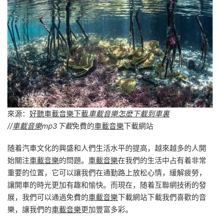
來源：
好聽車載音樂下載
車載音樂怎麽下載到車裏
//
車載音樂
mp3下載
免費的
車載音樂
下載網站
随着汽車文化的興盛和人們生活水平的提高，越來越多的人開
始關注
車載音樂
的問題。
車載音樂
在我們的生活中占有着非常
重要的位置，它可以讓我們在通勤路上放松心情，緩解疲勞，
讓開車的時光更加有趣和愉快。而現在，随着互聯網技術的發
展，我們可以通過免費的
車載音樂
下載網站下載我們喜歡的音
樂，讓我們的
車載音樂
更加豐富多彩。