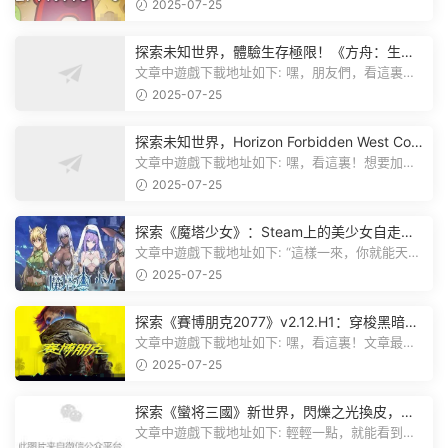
有個圖片，點一下就能加入我們遊...
2025-07-25
探索未知世界，體驗生存極限！《方舟：生存
飛升》v38.9中文版全新升級！
文章中遊戲下載地址如下: 嘿，朋友們，看這裏！
《方舟：生存飛升》這個遊戲超火...
2025-07-25
探索未知世界，Horizon Forbidden West Com
plete Edition正式發布！
文章中遊戲下載地址如下: 嘿，看這裏！想要加入
遊戲資源分享群，就點文章最後那...
2025-07-25
探索《魔塔少女》：Steam上的美少女自走
棋，戰鬥與策略的雙重盛宴！
文章中遊戲下載地址如下: “這樣一來，你就能天天
跟上新動态啦！” 簡單來說，...
2025-07-25
探索《賽博朋克2077》v2.12.H1：穿梭黑暗都
市，感受未來世界的震撼
文章中遊戲下載地址如下: 嘿，看這裏！文章最後
有個圖片，點一下就能加入我們的...
2025-07-25
探索《蠻将三國》新世界，閃爍之光換皮，共
赴手遊盛宴！
文章中遊戲下載地址如下: 輕輕一點，就能看到原