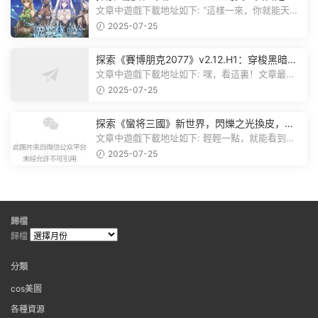
棋，戰鬥與策略的雙重盛宴！
文章中遊戲下載地址如下: “這樣一來，你就能天天
跟上新動态啦！” 簡單來說，...
2025-07-25
探索《賽博朋克2077》v2.12.H1：穿梭黑暗都
市，感受未來世界的震撼
文章中遊戲下載地址如下: 嘿，看這裏！文章最後
有個圖片，點一下就能加入我們的...
2025-07-25
探索《蠻将三國》新世界，閃爍之光換皮，共
赴手遊盛宴！
文章中遊戲下載地址如下: 輕輕一點，就能看到原
文。 滑動一下屏幕，就能看到...
2025-07-25
歸檔
歸檔
分類
cos美圖
各種資源