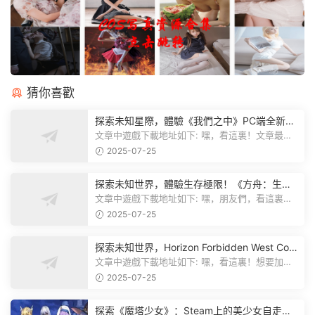
猜你喜歡
探索未知星際，體驗《我們之中》PC端全新版
本
文章中遊戲下載地址如下: 嘿，看這裏！文章最後
有個圖片，點一下就能加入我們遊...
2025-07-25
探索未知世界，體驗生存極限！《方舟：生存
飛升》v38.9中文版全新升級！
文章中遊戲下載地址如下: 嘿，朋友們，看這裏！
《方舟：生存飛升》這個遊戲超火...
2025-07-25
探索未知世界，Horizon Forbidden West Com
plete Edition正式發布！
文章中遊戲下載地址如下: 嘿，看這裏！想要加入
遊戲資源分享群，就點文章最後那...
2025-07-25
探索《魔塔少女》：Steam上的美少女自走