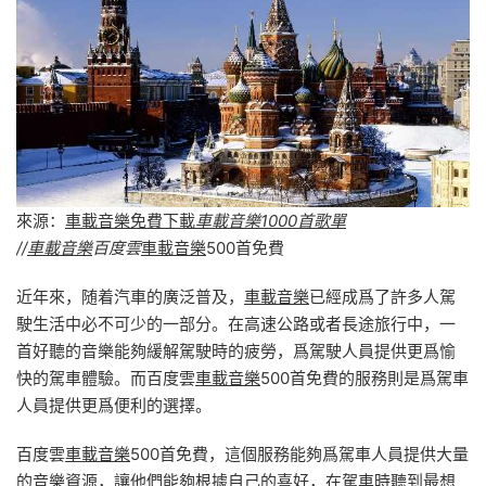
來源：
車載音樂免費下載
車載音樂1000首歌單
//
車載音樂
百度雲
車載音樂
500首免費
近年來，随着汽車的廣泛普及，
車載音樂
已經成爲了許多人駕
駛生活中必不可少的一部分。在高速公路或者長途旅行中，一
首好聽的音樂能夠緩解駕駛時的疲勞，爲駕駛人員提供更爲愉
快的駕車體驗。而百度雲
車載音樂
500首免費的服務則是爲駕車
人員提供更爲便利的選擇。
百度雲
車載音樂
500首免費，這個服務能夠爲駕車人員提供大量
的音樂資源，讓他們能夠根據自己的喜好，在駕車時聽到最想