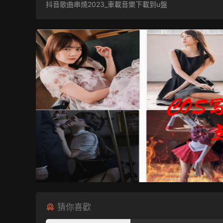
抖音歌曲串燒2023_車載音樂下載到u盤
猜你喜歡