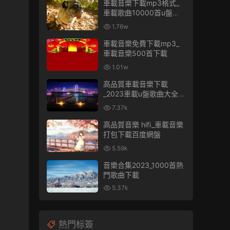
車載音樂下載mp3格式_
車載歌曲10000首u盤免
費
1.76w
車載音樂免費下載mp3_
車載音樂500首下載
1.01w
高品質車載音樂下載
_2023車載u盤歌曲大全下
載
7.37k
高品質音樂 hifi_車載音樂
打包下載百度網盤
5.59k
音樂合集2023_1000首熱
門歌曲下載
5.37k
熱門标簽