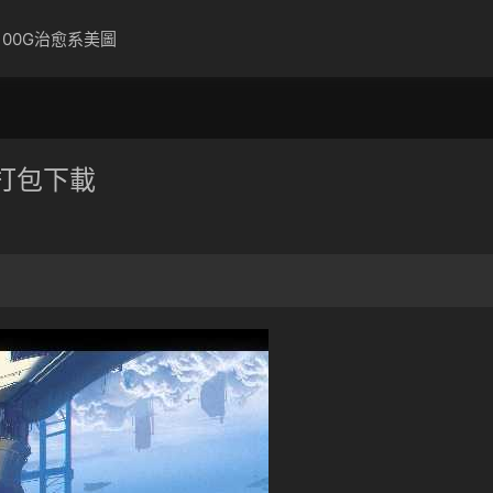
100G治愈系美圖
打包下載