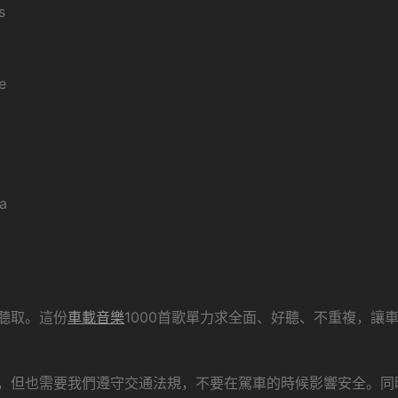
s
e
a
聽取。這份
車載音樂
1000首歌單力求全面、好聽、不重複，讓
，但也需要我們遵守交通法規，不要在駕車的時候影響安全。同