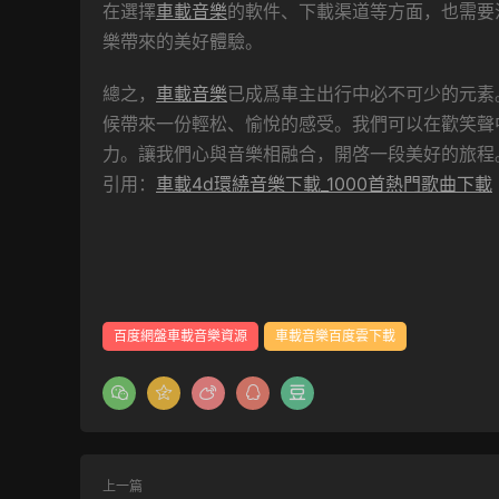
在選擇
車載音樂
的軟件、下載渠道等方面，也需要
樂帶來的美好體驗。
總之，
車載音樂
已成爲車主出行中必不可少的元素
候帶來一份輕松、愉悅的感受。我們可以在歡笑聲
力。讓我們心與音樂相融合，開啓一段美好的旅程
引用：
車載4d環繞音樂下載_1000首熱門歌曲下載
百度網盤車載音樂資源
車載音樂百度雲下載
上一篇