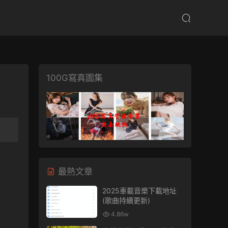
100G寫真圖集
最熱文章
2025車載音樂下載地址
(歌曲持續更新)
4.86w