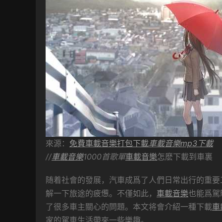
來源：
免費車載音樂打包下載
車載音樂mp3下載
//
車載音樂
1000首歌單
車載音樂
怎麽下載到車裏
随着社會的發展，汽車成爲了人們日常出行的重要
解一下旅途的疲憊。不僅如此，
車載音樂
也能爲駕
了很多車主關心的問題。本文将會介紹一種下載
車
家的駕車生活帶來一些樂趣。