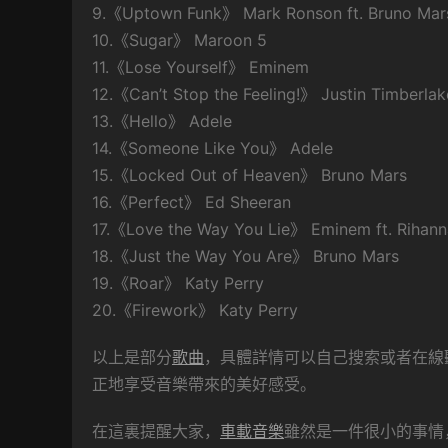
9.《Uptown Funk》 Mark Ronson ft. Bruno Mar
10.《Sugar》 Maroon 5
11.《Lose Yourself》 Eminem
12.《Can’t Stop the Feeling!》 Justin Timberlak
13.《Hello》 Adele
14.《Someone Like You》 Adele
15.《Locked Out of Heaven》 Bruno Mars
16.《Perfect》 Ed Sheeran
17.《Love the Way You Lie》 Eminem ft. Rihann
18.《Just the Way You Are》 Bruno Mars
19.《Roar》 Katy Perry
20.《Firework》 Katy Perry
以上是部分
歌曲
，具體詳情可以自己搜索或者在線
正地享受音樂帶來的美好感受。
在這裏提醒大家，
車載音樂
雖然是一件很小的事情