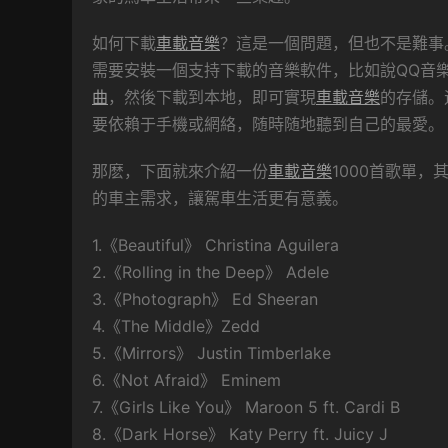
如何下載
車載音樂
？這是一個問題，但也不是難事
需要安裝一個支持下載的音樂軟件，比如說QQ音
曲
，然後下載到本地，即可實現
車載音樂
的存儲。
要依賴于手機或網絡，随時随地聽到自己的最愛。
那麽，下面就來介紹一份
車載音樂
1000首歌單
的車主需求，讓駕車生活更有意義。
1.《Beautiful》 Christina Aguilera
2.《Rolling in the Deep》 Adele
3.《Photograph》 Ed Sheeran
4.《The Middle》Zedd
5.《Mirrors》 Justin Timberlake
6.《Not Afraid》 Eminem
7.《Girls Like You》 Maroon 5 ft. Cardi B
8.《Dark Horse》 Katy Perry ft. Juicy J