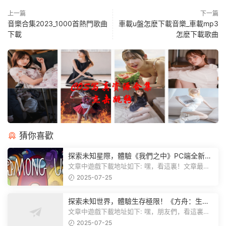
上一篇
下一篇
音樂合集2023_1000首熱門歌曲
車載u盤怎麽下載音樂_車載mp3
下載
怎麽下載歌曲
猜你喜歡
探索未知星際，體驗《我們之中》PC端全新版
本
文章中遊戲下載地址如下: 嘿，看這裏！文章最後
有個圖片，點一下就能加入我們遊...
2025-07-25
探索未知世界，體驗生存極限！《方舟：生存
飛升》v38.9中文版全新升級！
文章中遊戲下載地址如下: 嘿，朋友們，看這裏！
《方舟：生存飛升》這個遊戲超火...
2025-07-25