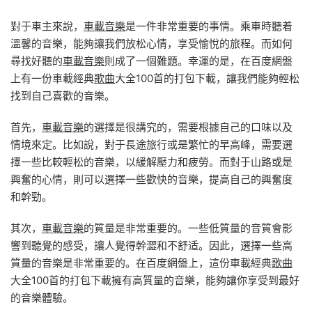
對于車主來說，
車載音樂
是一件非常重要的事情。乘車時聽着
溫馨的音樂，能夠讓我們放松心情，享受愉悅的旅程。而如何
尋找好聽的
車載音樂
則成了一個難題。幸運的是，在百度網盤
上有一份車載經典
歌曲
大全100首的打包下載，讓我們能夠輕松
找到自己喜歡的音樂。
首先，
車載音樂
的選擇是很講究的，需要根據自己的口味以及
情境來定。比如說，對于長途旅行或是繁忙的早高峰，需要選
擇一些比較輕松的音樂，以緩解壓力和疲勞。而對于山路或是
興奮的心情，則可以選擇一些歡快的音樂，提高自己的興奮度
和幹勁。
其次，
車載音樂
的質量是非常重要的。一些低質量的音質會影
響到聽覺的感受，讓人覺得幹澀和不舒适。因此，選擇一些高
質量的音樂是非常重要的。在百度網盤上，這份車載經典
歌曲
大全100首的打包下載擁有高質量的音樂，能夠讓你享受到最好
的音樂體驗。