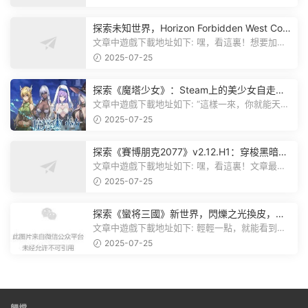
探索未知世界，Horizon Forbidden West Com
plete Edition正式發布！
文章中遊戲下載地址如下: 嘿，看這裏！想要加入
遊戲資源分享群，就點文章最後那...
2025-07-25
探索《魔塔少女》：Steam上的美少女自走
棋，戰鬥與策略的雙重盛宴！
文章中遊戲下載地址如下: “這樣一來，你就能天天
跟上新動态啦！” 簡單來說，...
2025-07-25
探索《賽博朋克2077》v2.12.H1：穿梭黑暗都
市，感受未來世界的震撼
文章中遊戲下載地址如下: 嘿，看這裏！文章最後
有個圖片，點一下就能加入我們的...
2025-07-25
探索《蠻将三國》新世界，閃爍之光換皮，共
赴手遊盛宴！
文章中遊戲下載地址如下: 輕輕一點，就能看到原
文。 滑動一下屏幕，就能看到...
2025-07-25