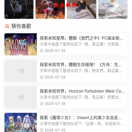
猜你喜歡
探索未知星際，體驗《我們之中》PC端全新版
本
文章中遊戲下載地址如下: 嘿，看這裏！文章最後
有個圖片，點一下就能加入我們遊...
2025-07-25
探索未知世界，體驗生存極限！《方舟：生存
飛升》v38.9中文版全新升級！
文章中遊戲下載地址如下: 嘿，朋友們，看這裏！
《方舟：生存飛升》這個遊戲超火...
2025-07-25
探索未知世界，Horizon Forbidden West Com
plete Edition正式發布！
文章中遊戲下載地址如下: 嘿，看這裏！想要加入
遊戲資源分享群，就點文章最後那...
2025-07-25
探索《魔塔少女》：Steam上的美少女自走
棋，戰鬥與策略的雙重盛宴！
文章中遊戲下載地址如下: “這樣一來，你就能天天
跟上新動态啦！” 簡單來說，...
2025-07-25