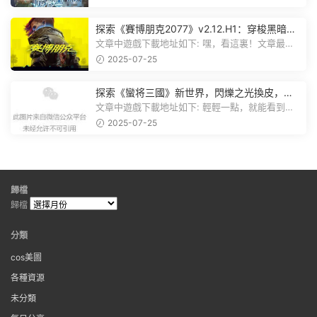
探索《賽博朋克2077》v2.12.H1：穿梭黑暗都
市，感受未來世界的震撼
文章中遊戲下載地址如下: 嘿，看這裏！文章最後
有個圖片，點一下就能加入我們的...
2025-07-25
探索《蠻将三國》新世界，閃爍之光換皮，共
赴手遊盛宴！
文章中遊戲下載地址如下: 輕輕一點，就能看到原
文。 滑動一下屏幕，就能看到...
2025-07-25
歸檔
歸檔
分類
cos美圖
各種資源
未分類