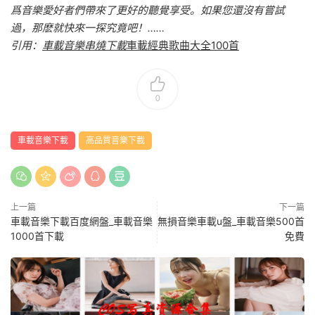
爲音樂愛好者們帶來了更好的聽覺享受。如果您還沒有嘗試
過，那麽就快來一探究竟吧！……
引用：
車載音樂串燒下載
車載經典歌曲大全100首
0
車載音樂下載
高品質音樂下載
上一篇
下一篇
車載音樂下載百度網盤_車載音樂
無損音樂車載u盤_車載音樂500首
1000首下載
免費