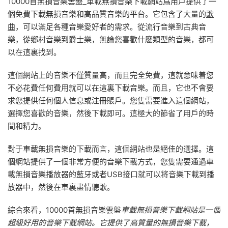
10000首無損音樂雲盤_車載無損音樂下載網站爲用戶提供了一
個免費下載無損音樂和高品質音樂的平台。它包含了大量的
歌
曲
，可以滿足各種音樂愛好者的需求。從流行音樂到古典音
樂，從鄉村音樂到爵士樂，無論您喜歡什麽類型的音樂，都可
以在這裏找到。
這個網站上的音樂不僅質量高，而且完全免費，這就意味着您
不必花費任何費用就可以在這裏下載音樂。而且，它也不會要
求您提供任何個人信息或注冊賬戶。您隻需要進入這個網站，
選擇您喜歡的音樂，然後下載即可。這極大的節省了用戶的時
間和精力。
對于車載無損音樂的下載而言，這個網站也是絕佳的選擇。這
個網站提供了一個非常方便的音樂下載方式，您隻需要通過車
載無損音樂播放器的藍牙或者USB接口就可以将音樂下載到播
放器中，然後在車裏盡情聽歌。
綜合來看，10000首無損音樂雲盤
車載無損音樂下載網站是一個
超級好用的音樂下載網站。它提供了高質量的無損音樂下載，