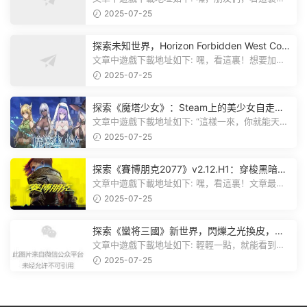
《方舟：生存飛升》這個遊戲超火...
2025-07-25
探索未知世界，Horizon Forbidden West Com
plete Edition正式發布！
文章中遊戲下載地址如下: 嘿，看這裏！想要加入
遊戲資源分享群，就點文章最後那...
2025-07-25
探索《魔塔少女》：Steam上的美少女自走
棋，戰鬥與策略的雙重盛宴！
文章中遊戲下載地址如下: “這樣一來，你就能天天
跟上新動态啦！” 簡單來說，...
2025-07-25
探索《賽博朋克2077》v2.12.H1：穿梭黑暗都
市，感受未來世界的震撼
文章中遊戲下載地址如下: 嘿，看這裏！文章最後
有個圖片，點一下就能加入我們的...
2025-07-25
探索《蠻将三國》新世界，閃爍之光換皮，共
赴手遊盛宴！
文章中遊戲下載地址如下: 輕輕一點，就能看到原
文。 滑動一下屏幕，就能看到...
2025-07-25