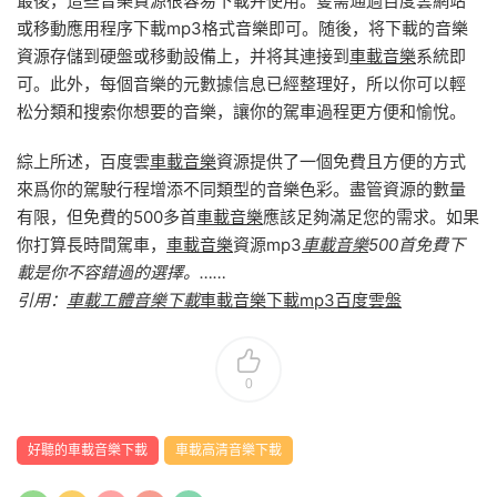
最後，這些音樂資源很容易下載并使用。隻需通過百度雲網站
或移動應用程序下載mp3格式音樂即可。随後，将下載的音樂
資源存儲到硬盤或移動設備上，并将其連接到
車載音樂
系統即
可。此外，每個音樂的元數據信息已經整理好，所以你可以輕
松分類和搜索你想要的音樂，讓你的駕車過程更方便和愉悅。
綜上所述，百度雲
車載音樂
資源提供了一個免費且方便的方式
來爲你的駕駛行程增添不同類型的音樂色彩。盡管資源的數量
有限，但免費的500多首
車載音樂
應該足夠滿足您的需求。如果
你打算長時間駕車，
車載音樂
資源mp3
車載音樂
500首免費下
載是你不容錯過的選擇。……
引用：
車載工體音樂下載
車載音樂下載mp3百度雲盤
0
好聽的車載音樂下載
車載高清音樂下載