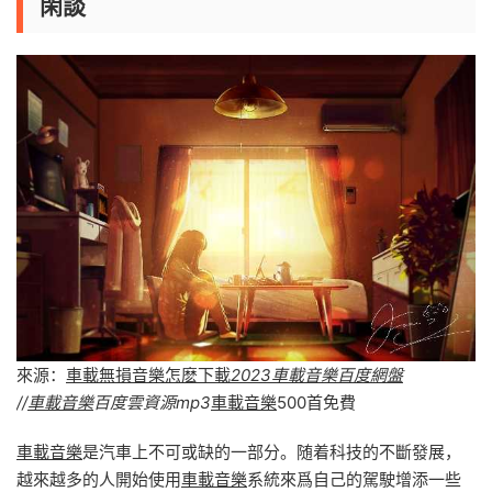
閑談
來源：
車載無損音樂怎麽下載
2023車載音樂百度網盤
//
車載音樂
百度雲資源mp3
車載音樂
500首免費
車載音樂
是汽車上不可或缺的一部分。随着科技的不斷發展，
越來越多的人開始使用
車載音樂
系統來爲自己的駕駛增添一些