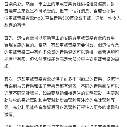
音樂色彩。然而，市面上的
車載音樂
資源價格通常偏高，對于
普通車主來說是不可承受的。但有一個好消息，百度雲提供一
個
車載音樂
資源mp3_
車載音樂
500首免費下載，這是一件令人
欣喜的事情。
首先，這個資源可以幫助車主節省購買
車載音樂
資源的費用，
實現省錢的目的。當然，有些
車載音樂
需要付費，但這個專業
的
車載音樂
庫中有許多免費的音樂資源可以選擇。盡管選項可
能有些有限，但依然應該能夠滿足大部分車主對
車載音樂
的需
求。
其次，這些
車載音樂
資源提供了許多不同類型的音樂，從流行
音樂到古典音樂和電子音樂等都有涵蓋。不同的音樂類型可以
适應不同駕駛場景，如需要幫助保持專注的安靜駕駛、需要幫
助放松的長途駕駛和需要幫助增加駕駛專注度的高速駕駛等
等。充分利用這些音樂資源可以爲駕駛行程注入更多的樂趣和
激情。