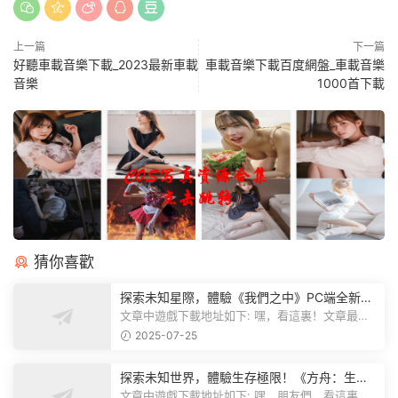
上一篇
下一篇
好聽車載音樂下載_2023最新車載
車載音樂下載百度網盤_車載音樂
音樂
1000首下載
猜你喜歡
探索未知星際，體驗《我們之中》PC端全新版
本
文章中遊戲下載地址如下: 嘿，看這裏！文章最後
有個圖片，點一下就能加入我們遊...
2025-07-25
探索未知世界，體驗生存極限！《方舟：生存
飛升》v38.9中文版全新升級！
文章中遊戲下載地址如下: 嘿，朋友們，看這裏！