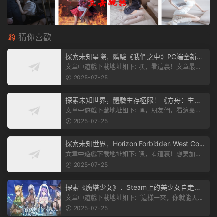
猜你喜歡
探索未知星際，體驗《我們之中》PC端全新版
本
文章中遊戲下載地址如下: 嘿，看這裏！文章最後
有個圖片，點一下就能加入我們遊...
2025-07-25
探索未知世界，體驗生存極限！《方舟：生存
飛升》v38.9中文版全新升級！
文章中遊戲下載地址如下: 嘿，朋友們，看這裏！
《方舟：生存飛升》這個遊戲超火...
2025-07-25
探索未知世界，Horizon Forbidden West Com
plete Edition正式發布！
文章中遊戲下載地址如下: 嘿，看這裏！想要加入
遊戲資源分享群，就點文章最後那...
2025-07-25
探索《魔塔少女》：Steam上的美少女自走
棋，戰鬥與策略的雙重盛宴！
文章中遊戲下載地址如下: “這樣一來，你就能天天
跟上新動态啦！” 簡單來說，...
2025-07-25