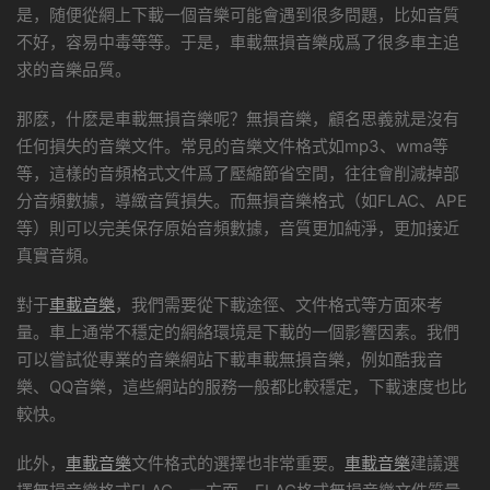
是，随便從網上下載一個音樂可能會遇到很多問題，比如音質
不好，容易中毒等等。于是，車載無損音樂成爲了很多車主追
求的音樂品質。
那麽，什麽是車載無損音樂呢？無損音樂，顧名思義就是沒有
任何損失的音樂文件。常見的音樂文件格式如mp3、wma等
等，這樣的音頻格式文件爲了壓縮節省空間，往往會削減掉部
分音頻數據，導緻音質損失。而無損音樂格式（如FLAC、APE
等）則可以完美保存原始音頻數據，音質更加純淨，更加接近
真實音頻。
對于
車載音樂
，我們需要從下載途徑、文件格式等方面來考
量。車上通常不穩定的網絡環境是下載的一個影響因素。我們
可以嘗試從專業的音樂網站下載車載無損音樂，例如酷我音
樂、QQ音樂，這些網站的服務一般都比較穩定，下載速度也比
較快。
此外，
車載音樂
文件格式的選擇也非常重要。
車載音樂
建議選