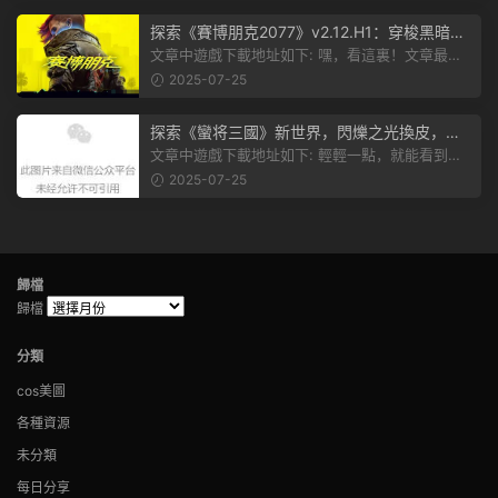
探索《賽博朋克2077》v2.12.H1：穿梭黑暗都
市，感受未來世界的震撼
文章中遊戲下載地址如下: 嘿，看這裏！文章最後
有個圖片，點一下就能加入我們的...
2025-07-25
探索《蠻将三國》新世界，閃爍之光換皮，共
赴手遊盛宴！
文章中遊戲下載地址如下: 輕輕一點，就能看到原
文。 滑動一下屏幕，就能看到...
2025-07-25
歸檔
歸檔
分類
cos美圖
各種資源
未分類
每日分享