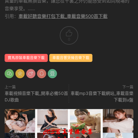
質量的車載無損音樂，讓您在千裏之外仍能感受到如同現場的
音樂享受。……
引用：
車載好聽音樂打包下載_車載音樂500首下載
0
寶馬原裝車載音樂下載
車載音響煲機音樂下載
上一篇
下一篇
車載視頻音樂下載_開車必備50首
車載mp3音樂下載網站_車載音樂
DJ歌曲
下載到u盤