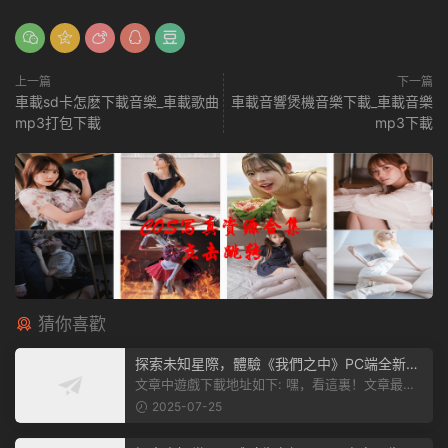
上一篇
下一篇
車載sd卡怎麽下載音樂_車載歌曲
車載音響煲機音樂下載_車載音樂
mp3打包下載
mp3下載
猜你喜歡
探索未知星際，體驗《我們之中》PC端全新版
本
文章中遊戲下載地址如下: 嘿，看這裏！文章最後
有個圖片，點一下就能加入我們遊...
2025-07-25