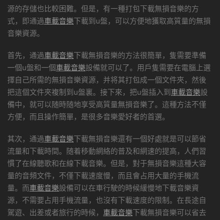
源的存儲也比較困難。但是，有一種打包下載無損音樂的方
式，即通過
車載音樂
下載到u盤，可以方便地獲取高質量的無損
音樂資源。
首先，通過
車載音樂
下載無損音樂的方法很簡單，隻需要準備
一個u盤和一個
車載音樂
設備就可以了。用戶隻需要在電腦上選
擇自己所需的無損音樂資源，并将其打包成一個文件夾，然後
把這個文件夾複制到u盤裏。接下來，把u盤插入到
車載音樂
設
備中，就可以随時随地享受高質量無損音樂了。這種方法不僅
方便，而且操作簡單，是很多音樂愛好者的首選。
其次，通過
車載音樂
下載無損音樂還有一個好處就是可以節省
流量和下載時間。随着移動網絡的普及和網速的提高，人們習
慣了在線聽歌和在線下載音樂。但是，對于無損音樂這種大容
量的音頻文件，不僅下載速度慢，而且會占用大量的手機流
量。而
車載音樂
設備可以在車行駛的時候緩慢地下載音樂資
源，不需要占用手機流量，也沒有下載速度的限制。在長途自
駕遊、出差或者旅行的時候，
車載音樂
下載無損音樂可以省去