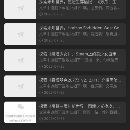
探索未知世界，體驗生存極限！《方舟：生存
飛升》v38.9中文版全新升級！
文章中遊戲下載地址如下: 嘿，朋友們，看這裏！
《方舟：生存飛升》這個遊戲超火...
2025-07-25
探索未知世界，Horizon Forbidden West Com
plete Edition正式發布！
文章中遊戲下載地址如下: 嘿，看這裏！想要加入
遊戲資源分享群，就點文章最後那...
2025-07-25
探索《魔塔少女》：Steam上的美少女自走
棋，戰鬥與策略的雙重盛宴！
文章中遊戲下載地址如下: “這樣一來，你就能天天
跟上新動态啦！” 簡單來說，...
2025-07-25
探索《賽博朋克2077》v2.12.H1：穿梭黑暗都
市，感受未來世界的震撼
文章中遊戲下載地址如下: 嘿，看這裏！文章最後
有個圖片，點一下就能加入我們的...
2025-07-25
探索《蠻将三國》新世界，閃爍之光換皮，共
赴手遊盛宴！
文章中遊戲下載地址如下: 輕輕一點，就能看到原
文。 滑動一下屏幕，就能看到...
2025-07-25