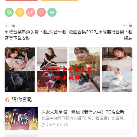
上一篇
下一篇
車載音樂串燒免費下載_快音車載
歌曲合集2023_車載無損音樂下載
音樂下載安裝
網站
猜你喜歡
探索未知星際，體驗《我們之中》PC端全新版
本
文章中遊戲下載地址如下: 嘿，看這裏！文章最後
有個圖片，點一下就能加入我們遊...
2025-07-25