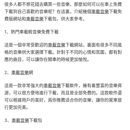
很多人都不想花錢去購買一些音樂，那麽如何可以在車上免費
下載到自己喜歡的音樂呢？在這裏，介紹幾個
車載音樂
下載免
費版網站和
車載音樂
下載包，供大家參考。
1、熱門車載輕音樂免費下載
這是一個非常受歡迎的
車載音樂
下載網站，裏面有很多不同風
格的音樂供大家選擇下載。針對于不同的心情和氛圍，都有對
應的曲目，可以讓你在開車的時候更加愉悅。
2、
車載音樂
網
這是一款非常強大的
車載音樂
下載軟件，擁有着豐富的音樂資
源，可以很方便地進行下載，而且是全部免費的。這款軟件還
可以根據用戶的喜好，爲你推薦适合你的音樂，讓你的駕車旅
行更加完美。
3、
車載音樂
下載包