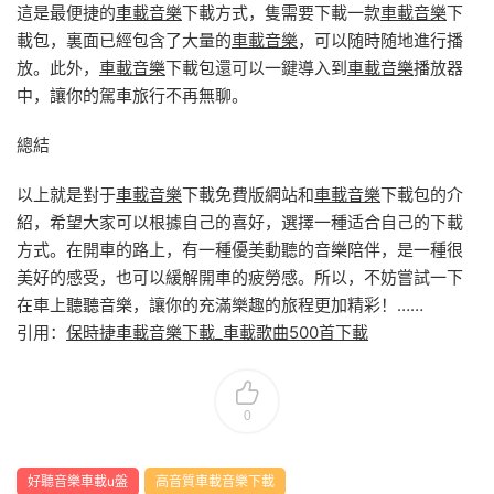
這是最便捷的
車載音樂
下載方式，隻需要下載一款
車載音樂
下
載包，裏面已經包含了大量的
車載音樂
，可以随時随地進行播
放。此外，
車載音樂
下載包還可以一鍵導入到
車載音樂
播放器
中，讓你的駕車旅行不再無聊。
總結
以上就是對于
車載音樂
下載免費版網站和
車載音樂
下載包的介
紹，希望大家可以根據自己的喜好，選擇一種适合自己的下載
方式。在開車的路上，有一種優美動聽的音樂陪伴，是一種很
美好的感受，也可以緩解開車的疲勞感。所以，不妨嘗試一下
在車上聽聽音樂，讓你的充滿樂趣的旅程更加精彩！……
引用：
保時捷車載音樂下載_車載歌曲500首下載
0
好聽音樂車載u盤
高音質車載音樂下載