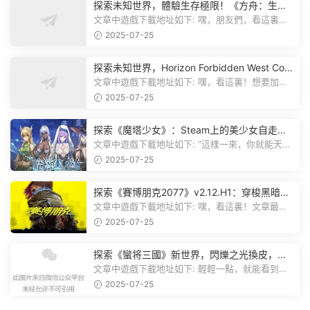
探索未知世界，體驗生存極限！《方舟：生存
飛升》v38.9中文版全新升級！
文章中遊戲下載地址如下: 嘿，朋友們，看這裏！
《方舟：生存飛升》這個遊戲超火...
2025-07-25
探索未知世界，Horizon Forbidden West Com
plete Edition正式發布！
文章中遊戲下載地址如下: 嘿，看這裏！想要加入
遊戲資源分享群，就點文章最後那...
2025-07-25
探索《魔塔少女》：Steam上的美少女自走
棋，戰鬥與策略的雙重盛宴！
文章中遊戲下載地址如下: “這樣一來，你就能天天
跟上新動态啦！” 簡單來說，...
2025-07-25
探索《賽博朋克2077》v2.12.H1：穿梭黑暗都
市，感受未來世界的震撼
文章中遊戲下載地址如下: 嘿，看這裏！文章最後
有個圖片，點一下就能加入我們的...
2025-07-25
探索《蠻将三國》新世界，閃爍之光換皮，共
赴手遊盛宴！
文章中遊戲下載地址如下: 輕輕一點，就能看到原
文。 滑動一下屏幕，就能看到...
2025-07-25