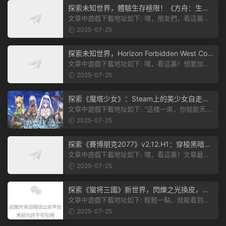
探索未知世界，體驗生存極限！《方舟：生存
飛升》v38.9中文版全新升級！
文章中遊戲下載地址如下: 嘿，朋友們，看這裏！
《方舟：生存飛升》這個遊戲超火...
2025-07-25
探索未知世界，Horizon Forbidden West Com
plete Edition正式發布！
文章中遊戲下載地址如下: 嘿，看這裏！想要加入
遊戲資源分享群，就點文章最後那...
2025-07-25
探索《魔塔少女》：Steam上的美少女自走
棋，戰鬥與策略的雙重盛宴！
文章中遊戲下載地址如下: “這樣一來，你就能天天
跟上新動态啦！” 簡單來說，...
2025-07-25
探索《賽博朋克2077》v2.12.H1：穿梭黑暗都
市，感受未來世界的震撼
文章中遊戲下載地址如下: 嘿，看這裏！文章最後
有個圖片，點一下就能加入我們的...
2025-07-25
探索《蠻将三國》新世界，閃爍之光換皮，共
赴手遊盛宴！
文章中遊戲下載地址如下: 輕輕一點，就能看到原
文。 滑動一下屏幕，就能看到...
2025-07-25