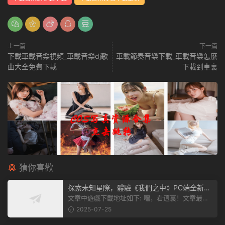
上一篇
下一篇
下載車載音樂視頻_車載音樂dj歌
車載節奏音樂下載_車載音樂怎麽
曲大全免費下載
下載到車裏
猜你喜歡
探索未知星際，體驗《我們之中》PC端全新版
本
文章中遊戲下載地址如下: 嘿，看這裏！文章最後
有個圖片，點一下就能加入我們遊...
2025-07-25