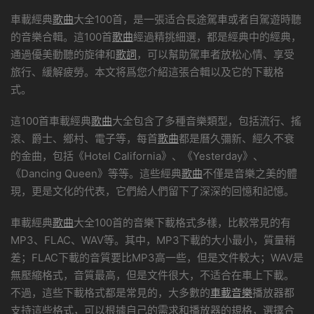
車載經典
歌曲
大全100首，是一張适合長途駕車或者自駕遊時聽
的音樂合輯。這100首
歌曲
經過精挑細選，都是經典中的經典，
通過優美動聽的旋律和
歌詞
，可以幫助駕車者放松心情、享受
旅行、緩解疲勞。本文将爲您介紹這張合輯以及它的下載格
式。
這100首車載經典
歌曲
大全包含了多種音樂類型，包括流行、搖
滾、爵士、鄉村、電子等，每首
歌曲
都是曆久彌新、經久不衰
的金曲，包括《Hotel California》、《Yesterday》、
《Dancing Queen》等等。這些經典
歌曲
不僅是音樂之美的體
現，更是文化的代表，它們給人們留下了深深的回憶和記憶。
車載經典
歌曲
大全100首的音樂下載格式多樣，比較常見的有
MP3、FLAC、WAV等。其中，MP3下載的大小最小，質量稍
差；FLAC下載的音質要比MP3高一些，但是文件較大；WAV是
無壓縮格式，音質最高，但是文件很大，不适合在車上下載。
不過，這些下載格式都是常見的，大多數的
車載音樂
播放器都
支持這些格式，可以根據自己的需求和播放器的規格，選擇合