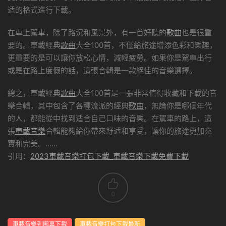
适的格式進行下載。
在車上駕車，除了路況和風景外，有一首好聽的
歌曲
也是很重
要的。車載經典
歌曲
大全100首，不僅給旅途增添色彩和樂趣，
更重要的是可以讓你放松心情，減輕疲勞。如果你是駕車出行
或是在路上度假的話，這張合輯是一款絕佳的音樂選擇。
總之，車載經典
歌曲
大全100首是一張非常值得收藏和下載的音
樂合輯，其中包含了各種流派的經典
歌曲
，無論你是哪個年代
的人，都能從中找到适合自己口味的音樂。在駕車的路上，這
張
車載音樂
合輯能夠給你帶來舒适和享受，讓你的旅途更加充
實和完美。……
引用：
2023車載音樂打包下載_車載音樂下載免費下載
0
車載音樂到哪裏下載
車載音樂打包下載最新