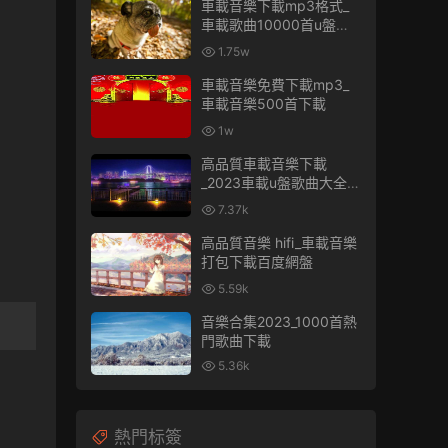
車載音樂下載mp3格式_
車載歌曲10000首u盤免
費
1.75w
車載音樂免費下載mp3_
車載音樂500首下載
1w
高品質車載音樂下載
_2023車載u盤歌曲大全下
載
7.37k
高品質音樂 hifi_車載音樂
打包下載百度網盤
5.59k
音樂合集2023_1000首熱
門歌曲下載
5.36k
熱門标簽