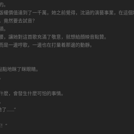
的。
版權價值達到了一千萬，她之前覺得，沈涵的演藝事業，在這個
，竟然要去試音？
領。
腰，讓她對這首歌充滿了敬意，就想給顔映音點贊。
而是一邊哼歌，一邊也在打量着那邊的動靜。
點點地眯了眯眼睛。
。
什麽，會發生什麽可怕的事情。
。
了……”
！”