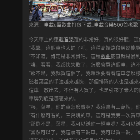
來源：
車載u盤歌曲打包下載_車載音樂500首老歌
今天車上的
車載音樂
選的非常好，真的很好聽，這
“我靠，這個車也太帥了吧，這種高端路段居然能買
“不知道，肯定是非常貴吧，這種
歌曲
簡直就是暴利
“唉，看看，我都快失敗了，怎麽會買這個車，這不
“那不是，我就買這個了，我還想要看看這車怎麽樣
随着葉星的手速越來越快，那個排隊的人也是越來
這車一放出去，不但有人買了，也是引來了衆人的
車牌到底是哪裏來的。
“喂，葉星，你的車怎麽賣啊？我這裏有三萬塊，你
“有什麽可看的，三萬塊的車，這可是我第一次買
“那倒不是，葉星，我可以送你一輛車嗎？我可以
“當然可以了，我這裏有三輛車，我可以買一輛。”