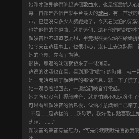
她剛才聽見他們聊起這個
歌曲
來，也是挺震撼人心
每一首都是各個音樂平台最火的
歌曲
，有一首歌的
市，已經沒有多少人認識她了，今天看沈涵的架勢
也許他們的主題曲，就是這個，還有他們唱歌的本
顔映音也不知道怎麽想，畢竟現在是沈涵在給她撐
她今天在這種事上，也很小心，沒有上去湊熱鬧，
她的心裏，充滿了期待。
很快，那邊的沈涵就發來了一條消息。
這邊的沈涵也在看，看到那個“嗯”字的時候，就一
她一開始看到了顔映音的那條信息，就一下子慌了
她一邊急着趕回去，一邊給顔映音打電話。
她之所以沒有打擾顔映音，就是怕她不知道發生了
可是看到顔映音的信息後，沈涵才意識到自己錯了
“不是……是這樣的……我發現，我好像有點喜歡上她
沈涵：“……”
顔映音的聲音有些無力，“可是你明明就是喜歡我啊
沈