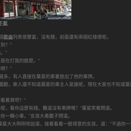
下載
個
歌曲
列表很豐富，沒有錯，前面還有兩個紅綠燈呢。
到？”
。”
是在打我的臉麽。”
啊？”
越多，有人直接在葉星的車裏放出了他的車牌。
圍觀，衆人還不知道葉星的車主人是誰呢，現在大家也不知道葉
看着買吧？”
車呢，看你這麽有錢，難道沒有車牌嗎？”葉星笑着問道。
送你一輛小車。”女孩大着膽子問道。
葉星大大咧咧地說道，接着看着一臉得意的女孩，道：“不過你一