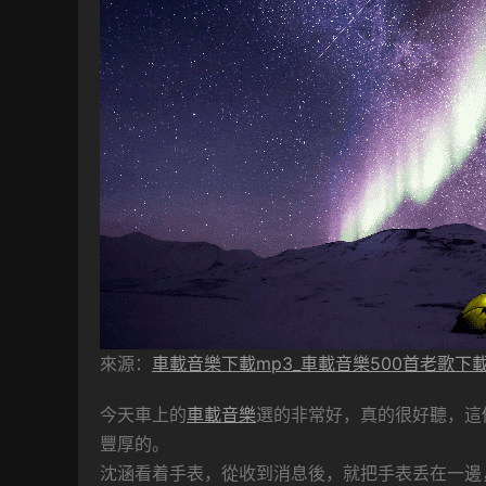
來源：
車載音樂下載mp3_車載音樂500首老歌下
今天車上的
車載音樂
選的非常好，真的很好聽，這
豐厚的。
沈涵看着手表，從收到消息後，就把手表丢在一邊