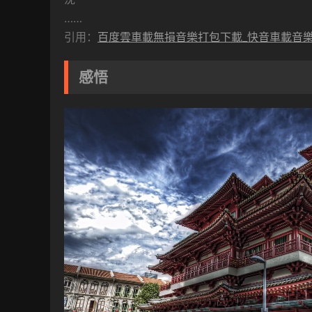
……
引用：
百度雲車載無損音樂打包下載_快音車載音
感悟