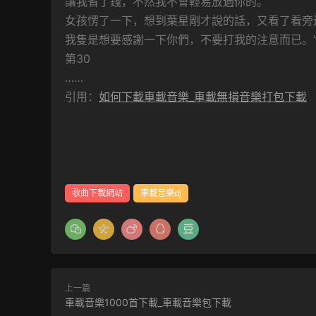
讓我省了錢，不然我不會輕易放過你的。”
女孩愣了一下，想到葉星剛才說的話，又看了看旁
我隻是想要感謝一下你們，不要打我的注意而已。
第30
……
引用：
如何下載車載音樂_車載無損音樂打包下載
歌曲下載網站
車載音樂dj
上一篇
車載音樂1000首下載_車載音樂包下載