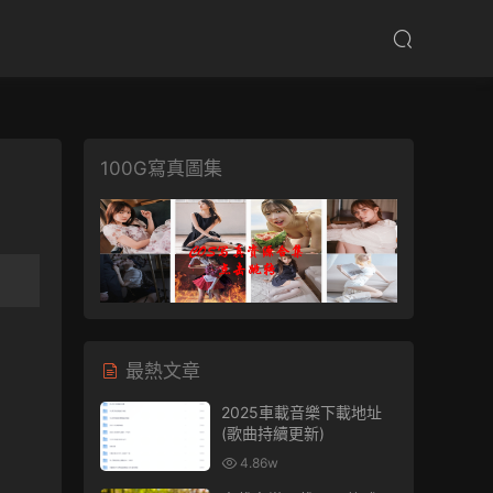
100G寫真圖集
最熱文章
2025車載音樂下載地址
(歌曲持續更新)
4.86w