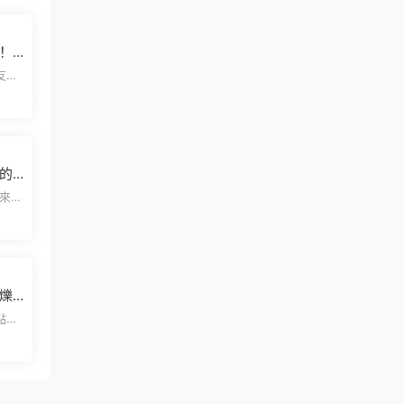
！
文版
這個
上的
雙
爍