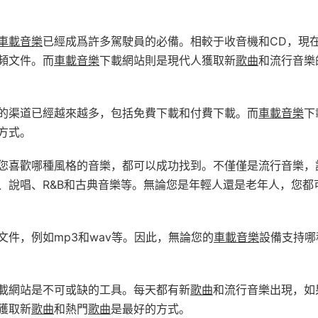
車載音樂
已經成爲許多駕駛員的必備。相較于收音機和CD，現
頻文件。而
車載音樂
下載網站則是現代人獲取新
歌曲
和流行音樂
的渠道已經越來越多，包括免費下載和付費下載。而
車載音樂
下
方式。
您喜歡哪種風格的音樂，都可以成功找到。不僅僅是流行音樂，
、說唱、R&B和古典音樂等。無論您是年輕人還是老年人，您都
件，例如mp3和wav等。因此，無論您的
車載音樂
設備支持哪
載網站是不可或缺的工具。每天都有新
歌曲
和流行音樂出現，如
獲取新
歌曲
和熱門
歌曲
是最好的方式。