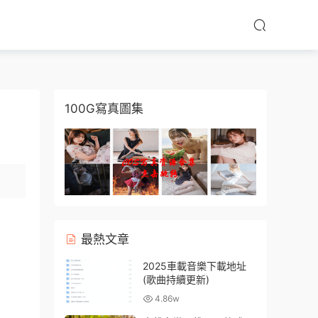
100G寫真圖集
最熱文章
2025車載音樂下載地址
(歌曲持續更新)
4.86w