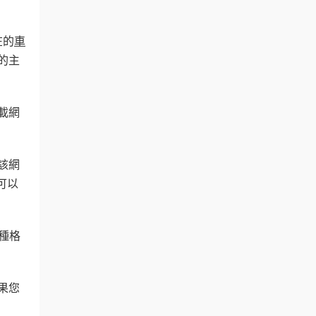
在的
車
的主
載網
該網
可以
種格
果您