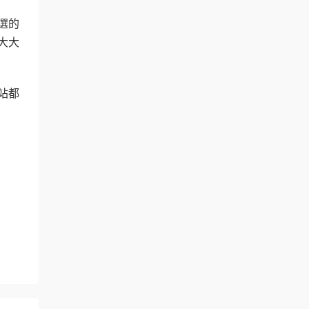
選的
大大
站都