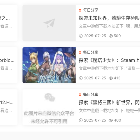
每日分享
們之
探索未知世界，體驗生存極限
《方舟：生存飛升》v38.9中
文章中遊戲下載地址如下: 嘿，朋友
全新升級！
下就能加
們，看這裏！《方舟：生存飛升》
2025-07-25
509
遊戲超火...
每日分享
rbidd
探索《魔塔少女》：Steam
ion正式
美少女自走棋，戰鬥與策略的
文章中遊戲下載地址如下: “這樣一來，
重盛宴！
，就點文
你就能天天跟上新動态啦！” 簡單來
2025-07-25
413
說，...
每日分享
2.H
探索《蠻将三國》新世界，閃
來世界
之光換皮，共赴手遊盛宴！
文章中遊戲下載地址如下: 輕輕一點，
下就能加
就能看到原文。 滑動一下屏幕，就能
2025-07-25
400
看到...