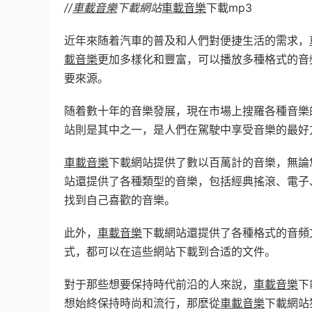
//
車載音樂
下載網站
車載音樂
下載mp3
近年來随着汽車的普及和人們對便捷生活的需求，
載音樂
更加多樣化和豐富，可以播放多種格式的音
要來源。
随着數十年的音樂發展，現在市場上搜羅各種音樂
站則是其中之一，是人們在駕駛中享受音樂的最好
車載音樂
下載網站提供了數以百萬計的音樂，無論
站還提供了各種類型的音樂，包括經典搖滾、電子
找到自己喜歡的音樂。
此外，
車載音樂
下載網站還提供了各種格式的音頻文
式，都可以在這些網站下載到合适的文件。
對于那些想要保持時代前沿的人來說，
車載音樂
下
想始終保持時尚和流行，那麽從
車載音樂
下載網站