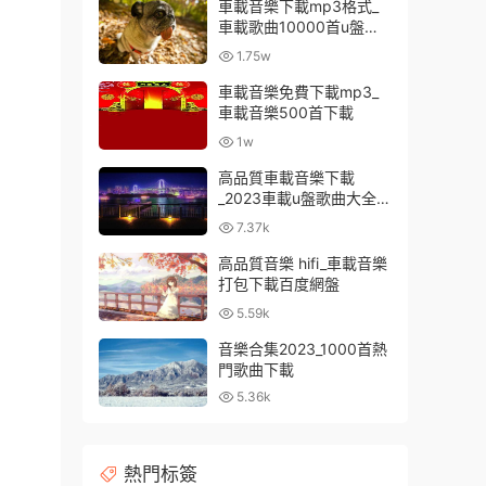
車載音樂下載mp3格式_
車載歌曲10000首u盤免
費
1.75w
車載音樂免費下載mp3_
車載音樂500首下載
1w
高品質車載音樂下載
_2023車載u盤歌曲大全下
載
7.37k
高品質音樂 hifi_車載音樂
打包下載百度網盤
5.59k
音樂合集2023_1000首熱
門歌曲下載
5.36k
熱門标簽