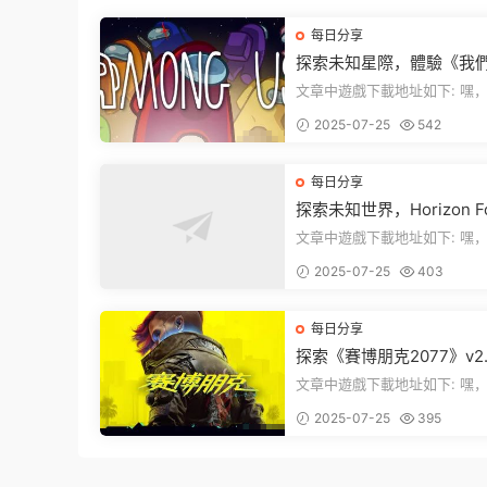
每日分享
探索未知星際，體驗《我
中》PC端全新版本
文章中遊戲下載地址如下: 嘿，看這
裏！文章最後有個圖片，點一
2025-07-25
542
入我們遊...
每日分享
探索未知世界，Horizon Fo
en West Complete Edit
文章中遊戲下載地址如下: 嘿，看這
發布！
裏！想要加入遊戲資源分享群
2025-07-25
403
章最後那...
每日分享
探索《賽博朋克2077》v2.1
1：穿梭黑暗都市，感受未
文章中遊戲下載地址如下: 嘿，看這
的震撼
裏！文章最後有個圖片，點一
2025-07-25
395
入我們的...