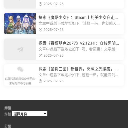
遊戲資源分享群，就點文章最後那...
2025-07-25
探索《魔塔少女》：Steam上的美少女自走
棋，戰鬥與策略的雙重盛宴！
文章中遊戲下載地址如下: “這樣一來，你就能天天
跟上新動态啦！” 簡單來說，...
2025-07-25
探索《賽博朋克2077》v2.12.H1：穿梭黑暗都
市，感受未來世界的震撼
文章中遊戲下載地址如下: 嘿，看這裏！文章最後
有個圖片，點一下就能加入我們的...
2025-07-25
探索《蠻将三國》新世界，閃爍之光換皮，共
赴手遊盛宴！
文章中遊戲下載地址如下: 輕輕一點，就能看到原
文。 滑動一下屏幕，就能看到...
2025-07-25
歸檔
歸檔
分類