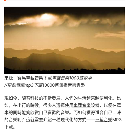
來源：
寶馬車載音樂下載
車載音樂1000首歌單
//
車載音樂
mp3下載
10000首無損音樂雲盤
現如今，随着科技的不斷發展，人們的生活越來越便利化。比
如，在出行的時候，很多人選擇使用
車載音樂
設備，以便在駕
車的同時能夠欣賞自己喜歡的音樂。而如何獲得适合自己口味
的音樂呢？這就需要介紹一種現代化的方式——
車載音樂
MP3
下載。