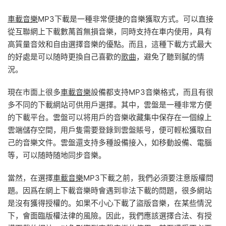
車載音樂
MP3下載是一種非常便捷的音樂獲取方式。可以直接
從互聯網上下載數萬首無損音樂，同時支持在車内使用，具有
高質量音效和自由選擇音樂的優點。而且，這種下載方式最大
的好處是可以随時更換自己喜歡的
歌曲
，避免了聽到膩的情
況。
現在市面上很多
車載音樂
設備都支持MP3音樂格式，而且有很
多不同的下載網站可供用戶選擇。其中，雲盤是一種非常方便
的下載平台。雲盤可以将用戶的音樂收藏集中保存在一個線上
雲端儲存空間，用戶隻需要登錄到雲盤賬号，便可輕松獲取自
己的音樂文件。雲盤還支持多種設備接入，如移動設備、電腦
等，可以随時随地同步音樂。
當然，在選擇
車載音樂
MP3下載之前，我們必須要注意版權問
題。因爲在網上下載音樂時會遇到非法下載的問題，很多網站
是沒有獲得授權的。如果不小心下載了盜版音樂，在某些情況
下，會面臨版權法律的風險。因此，我們應該選擇合法、有授