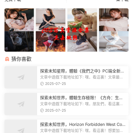
猜你喜歡
探索未知星際，體驗《我們之中》PC端全新版
本
文章中遊戲下載地址如下: 嘿，看這裏！文章最後
有個圖片，點一下就能加入我們遊...
2025-07-25
探索未知世界，體驗生存極限！《方舟：生存
飛升》v38.9中文版全新升級！
文章中遊戲下載地址如下: 嘿，朋友們，看這裏！
《方舟：生存飛升》這個遊戲超火...
2025-07-25
探索未知世界，Horizon Forbidden West Com
plete Edition正式發布！
文章中遊戲下載地址如下: 嘿，看這裏！想要加入