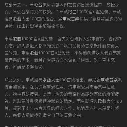
成部分之一。
車載音樂
可以讓人們在長途自駕過程中，放松身
心、享受音樂帶來的快樂。而車載
歌曲
10000首u盤免費、車載
經典
歌曲
大全100首的組合，爲
車載音樂
提供了更爲豐富多彩的
選擇，讓出行變得更加輕松愉悅。
車載
歌曲
10000首u盤免費，首先符合現代人追求實惠、省錢的
心态。絕大多數人都不願意爲了購買昂貴的音樂軟件而花費大
量的錢。車載
歌曲
10000首u盤免費，不僅能夠滿足人們對高質
量音樂的需求，而且在省錢方面也做到了極緻。對于車主來
說，可謂是多得益彰。
除此之外，車載經典
歌曲
大全100首的推出，更是讓
車載音樂
系
統更加實用。在長途駕車過程中，汽車駕駛員需要集中注意
力，精神容易疲勞。此時，經典的音樂作品能夠有效的緩解疲
勞，幫助駕駛員保證精神狀态的穩定。而車載經典
歌曲
大全100
首，凝聚了多年來音樂界的經典之作，無論是老年人還是年輕
人，每個人都能找到适合自己的喜愛之曲。