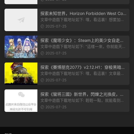
探索未知世界，Horizon Forbidden West Com
plete Edition正式發布！
文章中遊戲下載地址如下: 嘿，看這裏！想要加入
遊戲資源分享群，就點文章最後那...
2025-07-25
探索《魔塔少女》：Steam上的美少女自走
棋，戰鬥與策略的雙重盛宴！
文章中遊戲下載地址如下: “這樣一來，你就能天天
跟上新動态啦！” 簡單來說，...
2025-07-25
探索《賽博朋克2077》v2.12.H1：穿梭黑暗都
市，感受未來世界的震撼
文章中遊戲下載地址如下: 嘿，看這裏！文章最後
有個圖片，點一下就能加入我們的...
2025-07-25
探索《蠻将三國》新世界，閃爍之光換皮，共
赴手遊盛宴！
文章中遊戲下載地址如下: 輕輕一點，就能看到原
文。 滑動一下屏幕，就能看到...
2025-07-25