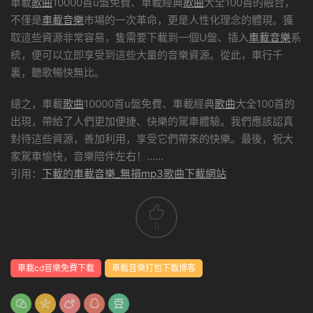
車載
歌曲
10000首u盤免費、車載經典
歌曲
大全100首的融合，
不僅是
車載音樂
市場的一次革命，更是人性化理念的體現。獲
取這些資源非常容易，隻需要下載到一個U盤、插入
車載音樂
系
統，便可以立即享受到這些大量的音樂資源。從此，車行千
裏，聽歌暢快無比。
總之，車載
歌曲
10000首u盤免費、車載經典
歌曲
大全100首的
出現，帶給了人們更加便捷、快樂的駕車體驗。我們應該認真
對待這些資源，善加利用，享受它們帶來的快樂。最後，祝大
家駕車愉快，音樂陪伴左右！……
引用：
下載的車載音樂_無損mp3歌曲下載網站
0
車載cd音樂免費下載
車載音樂打包下載博客