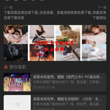
上一篇
下一篇
下載車載音樂從哪下載_快音車載
車載視頻音樂免費下載_車載音樂
音樂下載安裝
下載網站
猜你喜歡
探索未知星際，體驗《我們之中》PC端全新版
本
文章中遊戲下載地址如下: 嘿，看這裏！文章最後
有個圖片，點一下就能加入我們遊...
2025-07-25
探索未知世界，體驗生存極限！《方舟：生存
飛升》v38.9中文版全新升級！
文章中遊戲下載地址如下: 嘿，朋友們，看這裏！
《方舟：生存飛升》這個遊戲超火...
2025-07-25