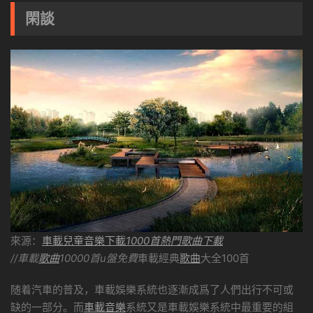
閑談
來源：
車載兒童音樂下載
1000首熱門歌曲下載
//車載
歌曲
10000首u盤免費
車載經典
歌曲
大全100首
随着汽車的普及，車載娛樂系統也逐漸成爲了人們出行不可或
缺的一部分。而
車載音樂
系統又是車載娛樂系統中最重要的組