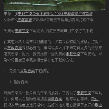
來源：
dj車載音樂免費下載網站
2023車載音樂百度網盤
//免費的
車載音樂
下載網站
百度雲車載無損音樂打包下載
免費的
車載音樂
下載網站_百度雲車載無損音樂打包下載
在高速公路上開車是很無聊的，尤其是長時間的駕駛，打開一
些
車載音樂
是很必要的，但是很多人并不想花費太多的金錢來
購買音樂，對此，我們推薦一些免費的
車載音樂
下載網站，以
及介紹百度雲車載無損音樂打包下載的方法。
一. 免費的
車載音樂
下載網站
酷狗音樂
酷狗音樂是一款免費的音樂播放器，它提供了
車載音樂
下載功
能，你可以在酷狗音樂搜索
車載音樂
，也可以在專輯、
歌曲
、
藝術家等維度上進行搜索，最好的地方是它提供了良好的
歌曲