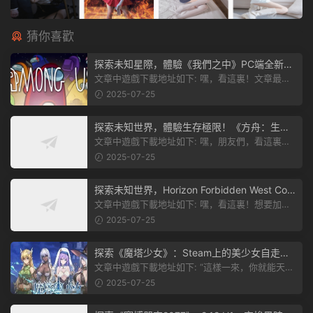
猜你喜歡
探索未知星際，體驗《我們之中》PC端全新版
本
文章中遊戲下載地址如下: 嘿，看這裏！文章最後
有個圖片，點一下就能加入我們遊...
2025-07-25
探索未知世界，體驗生存極限！《方舟：生存
飛升》v38.9中文版全新升級！
文章中遊戲下載地址如下: 嘿，朋友們，看這裏！
《方舟：生存飛升》這個遊戲超火...
2025-07-25
探索未知世界，Horizon Forbidden West Com
plete Edition正式發布！
文章中遊戲下載地址如下: 嘿，看這裏！想要加入
遊戲資源分享群，就點文章最後那...
2025-07-25
探索《魔塔少女》：Steam上的美少女自走
棋，戰鬥與策略的雙重盛宴！
文章中遊戲下載地址如下: “這樣一來，你就能天天
跟上新動态啦！” 簡單來說，...
2025-07-25