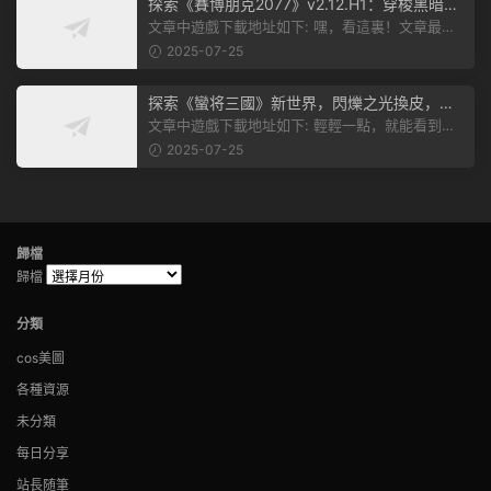
探索《賽博朋克2077》v2.12.H1：穿梭黑暗都
市，感受未來世界的震撼
文章中遊戲下載地址如下: 嘿，看這裏！文章最後
有個圖片，點一下就能加入我們的...
2025-07-25
探索《蠻将三國》新世界，閃爍之光換皮，共
赴手遊盛宴！
文章中遊戲下載地址如下: 輕輕一點，就能看到原
文。 滑動一下屏幕，就能看到...
2025-07-25
歸檔
歸檔
分類
cos美圖
各種資源
未分類
每日分享
站長随筆