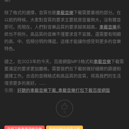
除了格式的選擇，音質也是
車載音樂
下載需要重視的部分。在
以前的時候，大家對音質的要求主要就是音量夠大，沒有雜音
即可。而現在，人們對音樂品質的要求越來越高，
車載音樂
系
統也不例外。高品質的音樂不僅要求音不宜雜，還需要有明顯
的高、中、低頻分明的傳遞，這樣才能讓你感受到更多的音樂
特色。
總之，在2023年的今天，百度網盤MP3格式和
車載音樂
下載需
要滿足的要求更加嚴格，需要我們在下載前做好細緻的篩選和
選擇工作。合适的音頻格式和高品質的音質，将爲我們的生活
增添更多的美好。……
引用：
好聽的車載音樂下載_車載音樂打包下載百度網盤
0