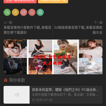
怎樣下載車載視頻音樂
車載音樂百度雲下載
上一篇
下一篇
車載音樂用什麽軟件下載_車載音
3d環繞車載音樂下載_車載音樂歌
樂在哪下載最好
曲大全
猜你喜歡
探索未知星際，體驗《我們之中》PC端全新版
本
文章中遊戲下載地址如下: 嘿，看這裏！文章最後
有個圖片，點一下就能加入我們遊...
2025-07-25