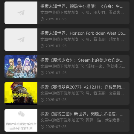
探索未知世界，體驗生存極限！《方舟：生存
飛升》v38.9中文版全新升級！
文章中遊戲下載地址如下: 嘿，朋友們，看這裏！
《方舟：生存飛升》這個遊戲超火...
2025-07-25
探索未知世界，Horizon Forbidden West Com
plete Edition正式發布！
文章中遊戲下載地址如下: 嘿，看這裏！想要加入
遊戲資源分享群，就點文章最後那...
2025-07-25
探索《魔塔少女》：Steam上的美少女自走
棋，戰鬥與策略的雙重盛宴！
文章中遊戲下載地址如下: “這樣一來，你就能天天
跟上新動态啦！” 簡單來說，...
2025-07-25
探索《賽博朋克2077》v2.12.H1：穿梭黑暗都
市，感受未來世界的震撼
文章中遊戲下載地址如下: 嘿，看這裏！文章最後
有個圖片，點一下就能加入我們的...
2025-07-25
探索《蠻将三國》新世界，閃爍之光換皮，共
赴手遊盛宴！
文章中遊戲下載地址如下: 輕輕一點，就能看到原
文。 滑動一下屏幕，就能看到...
2025-07-25