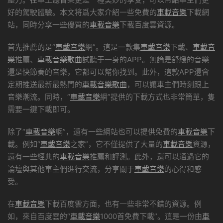
好的駕駛體驗。本文将爲大家介紹一些免費的
車載音樂
下載網
站，同時分享一些優質的
車載音樂
下載百度雲資源。
首先推薦的是“
車載音樂
網”。這是一款集
車載音樂
下載、
車載音
樂
推薦、
車載音樂
歌曲
試聽于一身的APP。無論是舒緩的音樂
還是快節奏的音樂，它都可以幫你找到。此外，這款APP還會
定期推送最新最熱門的
車載音樂
歌曲
，可以讓車主們時刻跟上
音樂潮流。同時，“
車載音樂
網”提供的下載方式也非常簡單，隻
需要一鍵下載即可。
除了“
車載音樂
網”，還有一些網站也可以提供免費的
車載音樂
下
載。例如“
車載音樂
之家”，它不僅提供了大量的
車載音樂
資源，
還有一些經典的
車載音樂
推薦和評測。此外，還可以通過它的
論壇與其他車主們進行交流，分享關于
車載音樂
的心得和感
受。
在
車載音樂
下載百度雲方面，也有一些非常不錯的資源。例
如，來自百度雲的“
車載音樂
1000首免費下載”。這是一份由
車