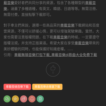
載音樂
愛好者們共同分享的資源，包含了各種類型的
車載音
樂
，涵蓋了多種語種，有英文、韓語、日語等等。無需注冊、
無需付費，直接點擊下載即可。
對于車主們來說，選擇一些高品質的
車載音樂
下載網站和百度
雲資源，不僅可以舒緩心情，更可以增強駕駛樂趣。當然，大
家也需要注意版權問題，在下載
車載音樂
的時候，一定要遵守
版權法規，并支持正版渠道。希望大家在享受
車載音樂
帶來的
美妙體驗的同時，也能保護好知識産權。……
引用：
車載無損音樂打包下載_車載音樂dj歌曲大全免費下載
0
車載發燒音樂下載
車載音樂去哪裏下載