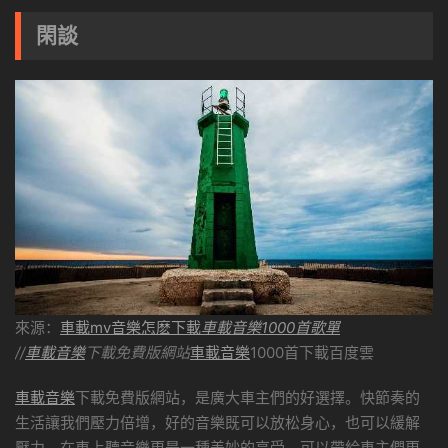
閑談
來源：
車載mv音樂怎麽下載
車載音樂1000首歌單
//
車載音樂
下載免費版網站
車載音樂
1000首下載百度雲
車載音樂
下載免費版網站，是廣大車主們的好選擇。快節奏的
生活讓我們壓力倍增，好的音樂既可以放松身心，也可以緩解
壓力。在車上聽音樂更是一種美妙的享受，可以帶給車主們更