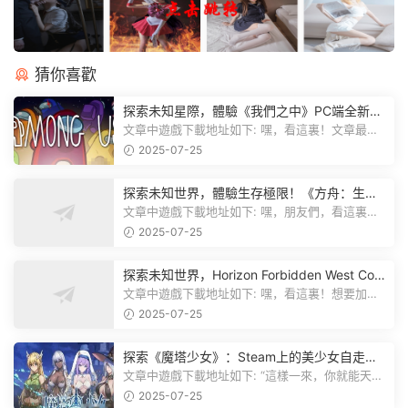
猜你喜歡
探索未知星際，體驗《我們之中》PC端全新版
本
文章中遊戲下載地址如下: 嘿，看這裏！文章最後
有個圖片，點一下就能加入我們遊...
2025-07-25
探索未知世界，體驗生存極限！《方舟：生存
飛升》v38.9中文版全新升級！
文章中遊戲下載地址如下: 嘿，朋友們，看這裏！
《方舟：生存飛升》這個遊戲超火...
2025-07-25
探索未知世界，Horizon Forbidden West Com
plete Edition正式發布！
文章中遊戲下載地址如下: 嘿，看這裏！想要加入
遊戲資源分享群，就點文章最後那...
2025-07-25
探索《魔塔少女》：Steam上的美少女自走
棋，戰鬥與策略的雙重盛宴！
文章中遊戲下載地址如下: “這樣一來，你就能天天
跟上新動态啦！” 簡單來說，...
2025-07-25