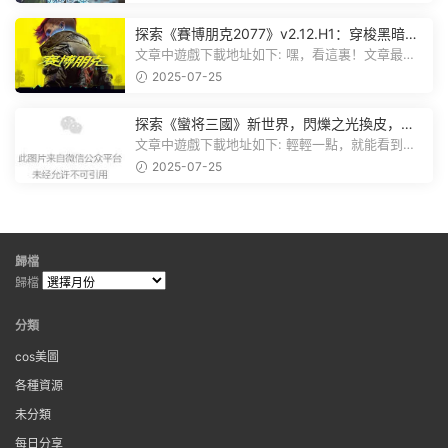
探索《賽博朋克2077》v2.12.H1：穿梭黑暗都
市，感受未來世界的震撼
文章中遊戲下載地址如下: 嘿，看這裏！文章最後
有個圖片，點一下就能加入我們的...
2025-07-25
探索《蠻将三國》新世界，閃爍之光換皮，共
赴手遊盛宴！
文章中遊戲下載地址如下: 輕輕一點，就能看到原
文。 滑動一下屏幕，就能看到...
2025-07-25
歸檔
歸檔
分類
cos美圖
各種資源
未分類
每日分享