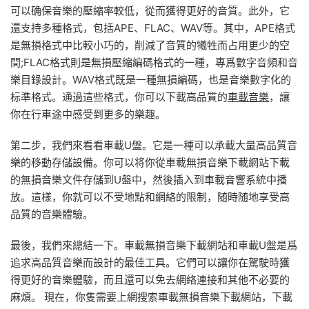
可以确保音樂的壓縮率較低，從而獲得更好的音質。此外，它
還支持多種格式，包括APE、FLAC、WAV等。其中，APE格式
是無損格式中比較小巧的，削減了音質的犧牲而占用更少的空
間;FLAC格式則是無損壓縮編碼格式的一種，專爲數字音頻和音
樂目錄設計。WAV格式既是一種無損編碼，也是音樂數字化的
标準格式。通過這些格式，你可以下載高品質的
車載音樂
，讓
你在行車途中感受到更多的樂趣。
第二步，我們來看看車載U盤。它是一種可以承載大量高品質音
樂的移動存儲設備。你可以将你從車載無損音樂下載網站下載
的無損音樂文件存儲到U盤中，然後插入到車載音響系統中播
放。這樣，你就可以不受地點和網絡的限制，随時随地享受高
品質的音樂體驗。
最後，我們來總結一下。車載無損音樂下載網站和車載U盤是爲
追求高品質音樂而設計的最佳工具。它們可以讓你在駕駛時獲
得更好的音樂體驗，而且還可以免去網絡連接和其他不必要的
麻煩。 現在，你隻需要上網搜索車載無損音樂下載網站，下載