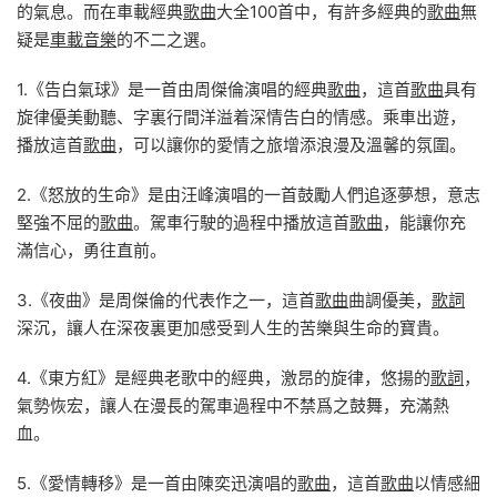
的氣息。而在車載經典
歌曲
大全100首中，有許多經典的
歌曲
無
疑是
車載音樂
的不二之選。
1.《告白氣球》是一首由周傑倫演唱的經典
歌曲
，這首
歌曲
具有
旋律優美動聽、字裏行間洋溢着深情告白的情感。乘車出遊，
播放這首
歌曲
，可以讓你的愛情之旅增添浪漫及溫馨的氛圍。
2.《怒放的生命》是由汪峰演唱的一首鼓勵人們追逐夢想，意志
堅強不屈的
歌曲
。駕車行駛的過程中播放這首
歌曲
，能讓你充
滿信心，勇往直前。
3.《夜曲》是周傑倫的代表作之一，這首
歌曲
曲調優美，
歌詞
深沉，讓人在深夜裏更加感受到人生的苦樂與生命的寶貴。
4.《東方紅》是經典老歌中的經典，激昂的旋律，悠揚的
歌詞
，
氣勢恢宏，讓人在漫長的駕車過程中不禁爲之鼓舞，充滿熱
血。
5.《愛情轉移》是一首由陳奕迅演唱的
歌曲
，這首
歌曲
以情感細