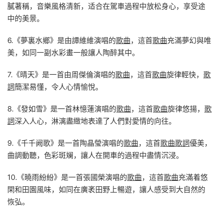
膩著稱，音樂風格清新，适合在駕車過程中放松身心，享受途
中的美景。
6.《夢裏水鄉》是由譚維維演唱的
歌曲
，這首
歌曲
充滿夢幻與唯
美，如同一副水彩畫一般讓人陶醉其中。
7.《晴天》是一首由周傑倫演唱的
歌曲
，這首
歌曲
旋律輕快，
歌
詞
簡潔易懂，令人心情愉悅。
8.《發如雪》是一首林憶蓮演唱的
歌曲
，這首
歌曲
旋律悠揚，
歌
詞
深入人心，淋漓盡緻地表達了人們對愛情的向往。
9.《千千阙歌》是一首陶晶瑩演唱的
歌曲
，這首
歌曲
歌詞
優美，
曲調動聽，色彩斑斓，讓人在開車的過程中盡情沉浸。
10.《曉雨紛紛》是一首張國榮演唱的
歌曲
，這首
歌曲
充滿着悠
閑和田園風味，如同在廣袤田野上暢遊，讓人感受到大自然的
恢弘。