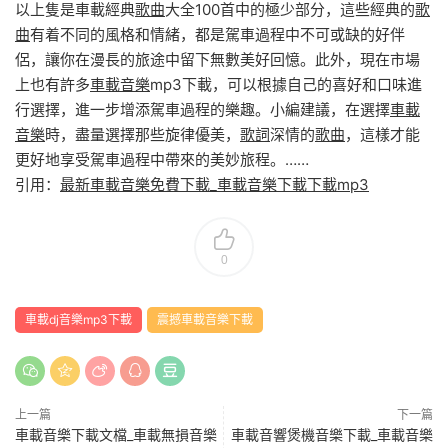
以上隻是車載經典
歌曲
大全100首中的極少部分，這些經典的
歌
曲
有着不同的風格和情緒，都是駕車過程中不可或缺的好伴
侶，讓你在漫長的旅途中留下無數美好回憶。此外，現在市場
上也有許多
車載音樂
mp3下載，可以根據自己的喜好和口味進
行選擇，進一步增添駕車過程的樂趣。小編建議，在選擇
車載
音樂
時，盡量選擇那些旋律優美，
歌詞
深情的
歌曲
，這樣才能
更好地享受駕車過程中帶來的美妙旅程。……
引用：
最新車載音樂免費下載_車載音樂下載下載mp3
0
車載dj音樂mp3下載
震撼車載音樂下載
上一篇
下一篇
車載音樂下載文檔_車載無損音樂
車載音響煲機音樂下載_車載音樂