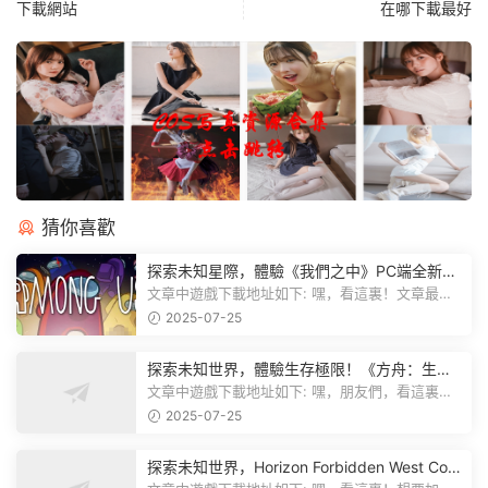
下載網站
在哪下載最好
猜你喜歡
探索未知星際，體驗《我們之中》PC端全新版
本
文章中遊戲下載地址如下: 嘿，看這裏！文章最後
有個圖片，點一下就能加入我們遊...
2025-07-25
探索未知世界，體驗生存極限！《方舟：生存
飛升》v38.9中文版全新升級！
文章中遊戲下載地址如下: 嘿，朋友們，看這裏！
《方舟：生存飛升》這個遊戲超火...
2025-07-25
探索未知世界，Horizon Forbidden West Com