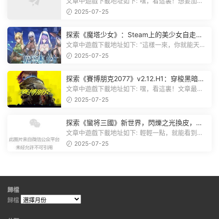
plete Edition正式發布！
文章中遊戲下載地址如下: 嘿，看這裏！想要加入
遊戲資源分享群，就點文章最後那...
2025-07-25
探索《魔塔少女》：Steam上的美少女自走
棋，戰鬥與策略的雙重盛宴！
文章中遊戲下載地址如下: “這樣一來，你就能天天
跟上新動态啦！” 簡單來說，...
2025-07-25
探索《賽博朋克2077》v2.12.H1：穿梭黑暗都
市，感受未來世界的震撼
文章中遊戲下載地址如下: 嘿，看這裏！文章最後
有個圖片，點一下就能加入我們的...
2025-07-25
探索《蠻将三國》新世界，閃爍之光換皮，共
赴手遊盛宴！
文章中遊戲下載地址如下: 輕輕一點，就能看到原
文。 滑動一下屏幕，就能看到...
2025-07-25
歸檔
歸檔