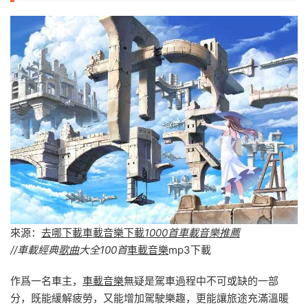
來源：
去哪下載車載音樂下載
1000首車載音樂推薦
//車載經典
歌曲
大全100首
車載音樂
mp3下載
作爲一名車主，
車載音樂
無疑是駕車過程中不可或缺的一部
分，既能緩解疲勞，又能增加駕駛樂趣，更能讓旅途充滿溫暖