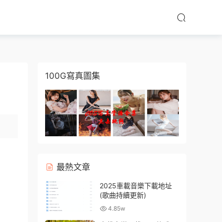
100G寫真圖集
最熱文章
2025車載音樂下載地址
(歌曲持續更新)
4.85w