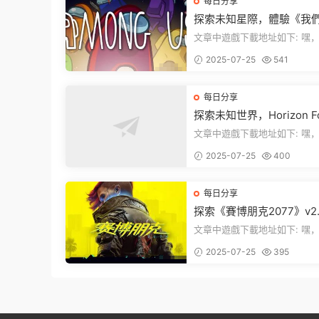
每日分享
探索未知星際，體驗《我
中》PC端全新版本
文章中遊戲下載地址如下: 嘿，看這
裏！文章最後有個圖片，點一
2025-07-25
541
入我們遊...
每日分享
探索未知世界，Horizon Fo
en West Complete Edit
文章中遊戲下載地址如下: 嘿，看這
發布！
裏！想要加入遊戲資源分享群
2025-07-25
400
章最後那...
每日分享
探索《賽博朋克2077》v2.1
1：穿梭黑暗都市，感受未
文章中遊戲下載地址如下: 嘿，看這
的震撼
裏！文章最後有個圖片，點一
2025-07-25
395
入我們的...