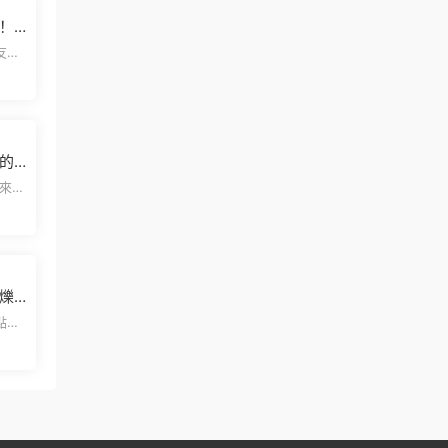
！
文版
這個
上的
雙
爍