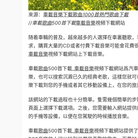
來源：
車載音樂下載歌曲
1000首熱門歌曲下載
//車載
歌曲
500首下載
車載音樂
視頻下載網站
随着車輛的普及，越來越多的人選擇在車裏聽歌，
求，購買大量的CD或者付費下載音樂可能會花費
車載音樂
視頻下載網站上下載音樂。
車載
歌曲
500首下載_
車載音樂
視頻下載網站爲汽
樂，也可以搜索沉澱已久的經典老歌，這樣您就可
樂下載到您的手機或者其它移動設備上，在您的旅
該網站的下載過程也十分簡單。隻需幾個簡單的步
頁面上選擇下載選項。之後，您需要輸入網站提供
的手機等設備，以便在您駕駛的時候播放音樂。
車載
歌曲
500首下載_
車載音樂
視頻下載網站提供