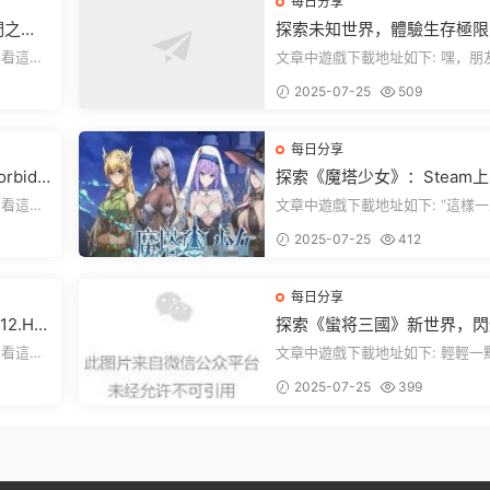
每日分享
們之
探索未知世界，體驗生存極限
《方舟：生存飛升》v38.9中
文章中遊戲下載地址如下: 嘿，朋友
全新升級！
下就能加
們，看這裏！《方舟：生存飛升》
2025-07-25
509
遊戲超火...
每日分享
rbidd
探索《魔塔少女》：Steam
ion正式
美少女自走棋，戰鬥與策略的
文章中遊戲下載地址如下: “這樣一來，
重盛宴！
，就點文
你就能天天跟上新動态啦！” 簡單來
2025-07-25
412
說，...
每日分享
2.H
探索《蠻将三國》新世界，閃
來世界
之光換皮，共赴手遊盛宴！
文章中遊戲下載地址如下: 輕輕一點，
下就能加
就能看到原文。 滑動一下屏幕，就能
2025-07-25
399
看到...