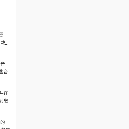
需
下載_
的音
些音
并在
到您
門的