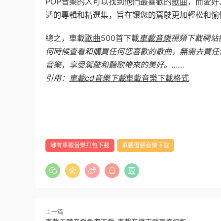
POP音樂的人可以找到他們最喜歡的
歌曲
，而愛好
适的專輯和精選集，旨在讓您的駕駛更加輕松和愉
總之，車載
歌曲
500首下載
車載音樂
視頻下載網站
何時候查看和購買任何您喜歡的
歌曲
，無需去買任
音樂，享受駕駛和聽歌帶來的美好。……
引用：
車載cd音樂下載
車載音樂下載格式
哪有車載音樂打包下載
車載傷感音樂下載
上一篇