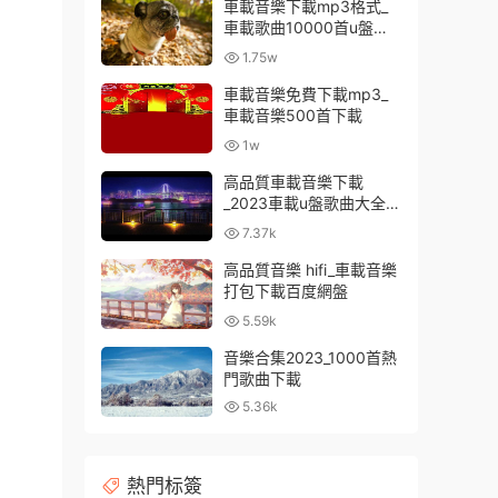
車載音樂下載mp3格式_
車載歌曲10000首u盤免
費
1.75w
車載音樂免費下載mp3_
車載音樂500首下載
1w
高品質車載音樂下載
_2023車載u盤歌曲大全下
載
7.37k
高品質音樂 hifi_車載音樂
打包下載百度網盤
5.59k
音樂合集2023_1000首熱
門歌曲下載
5.36k
熱門标簽