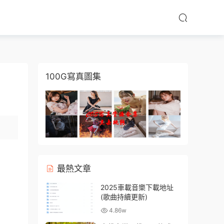
100G寫真圖集
最熱文章
2025車載音樂下載地址
(歌曲持續更新)
4.86w