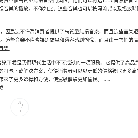
購買單個高質量無損音樂而煩惱，他們可以将這1000首無損音
損音樂的播放。不僅如此，這些音樂也可以按照流派以及播放時
務，因爲這不僅爲消費者提供了高質量無損音樂，而且這些音樂
境。這些音樂不僅會讓駕駛員和乘客感到愉悅，而且由于它們的
音樂
。
音樂
下載是我們現代生活中不可或缺的一項服務。它提供了高品
的打包下載解決方案，使得消費者可以以更低的價格獲取更多高
帶來了更多選擇和方便，使駕駛體驗更加愉悅。……
載
0