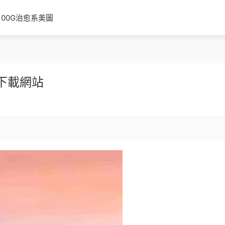
100G治愈系美圖
下載網站