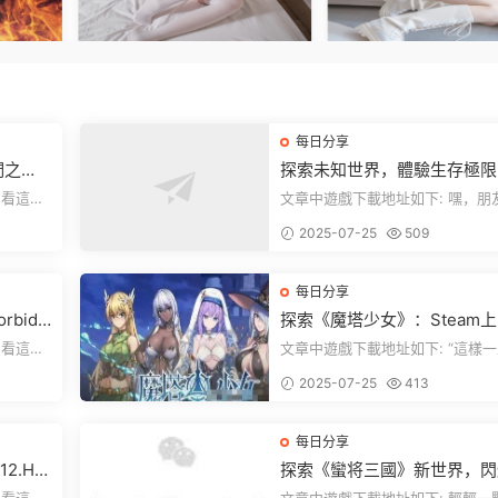
每日分享
們之
探索未知世界，體驗生存極限
《方舟：生存飛升》v38.9中
文章中遊戲下載地址如下: 嘿，朋友
全新升級！
下就能加
們，看這裏！《方舟：生存飛升》
2025-07-25
509
遊戲超火...
每日分享
rbidd
探索《魔塔少女》：Steam
ion正式
美少女自走棋，戰鬥與策略的
文章中遊戲下載地址如下: “這樣一來，
重盛宴！
，就點文
你就能天天跟上新動态啦！” 簡單來
2025-07-25
413
說，...
每日分享
2.H
探索《蠻将三國》新世界，閃
來世界
之光換皮，共赴手遊盛宴！