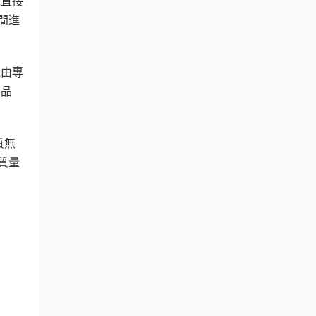
樂直接
間進
還由專
高品
質無
質量