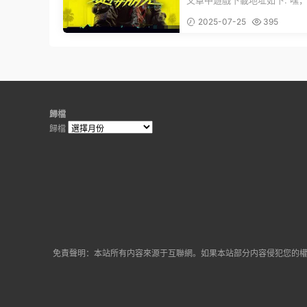
文章中遊戲下載地址如下: 嘿，看這
的震撼
裏！文章最後有個圖片，點一
2025-07-25
395
入我們的...
歸檔
歸檔
免責聲明：本站所有内容來源于互聯網。如果本站部分内容侵犯您的權