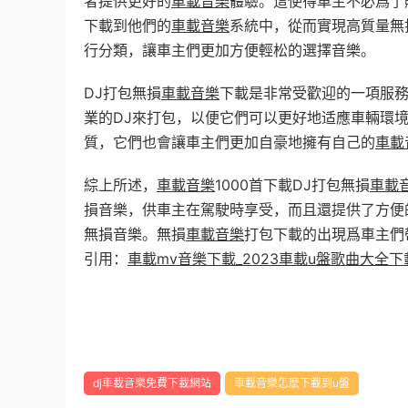
者提供更好的
車載音樂
體驗。這使得車主不必爲了
下載到他們的
車載音樂
系統中，從而實現高質量無
行分類，讓車主們更加方便輕松的選擇音樂。
DJ打包無損
車載音樂
下載是非常受歡迎的一項服
業的DJ來打包，以便它們可以更好地适應車輛環
質，它們也會讓車主們更加自豪地擁有自己的
車載
綜上所述，
車載音樂
1000首下載DJ打包無損
車載
損音樂，供車主在駕駛時享受，而且還提供了方便
無損音樂。無損
車載音樂
打包下載的出現爲車主們
引用：
車載mv音樂下載_2023車載u盤歌曲大全下
dj車載音樂免費下載網站
車載音樂怎麽下載到u盤