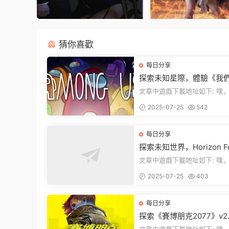
猜你喜歡
每日分享
探索未知星際，體驗《我
中》PC端全新版本
文章中遊戲下載地址如下: 嘿，看這
裏！文章最後有個圖片，點一
2025-07-25
542
入我們遊...
每日分享
探索未知世界，Horizon Fo
en West Complete Edit
文章中遊戲下載地址如下: 嘿，看這
發布！
裏！想要加入遊戲資源分享群
2025-07-25
403
章最後那...
每日分享
探索《賽博朋克2077》v2.1
1：穿梭黑暗都市，感受未