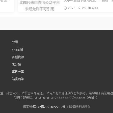
文章中遊戲下載地址如下: 輕輕一點，
下就能加
就能看到原文。 滑動一下屏幕，就能
2025-07-25
400
看到...
分類
cos美圖
各種資源
未分類
每日分享
站長随筆
益，請您告知，站長會立即處理。 站内所有資源僅供學習與參考，請勿用于商業用
我們立即删除：3+3+0+8+3+7+5+6+8+7@qq.com（去掉+）
備案号:
蘇ICP備2022022702号-1
版權歸老貓所有