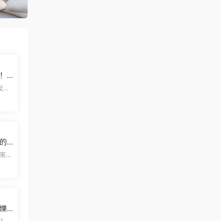
！
文版
這個
上的
雙
爍