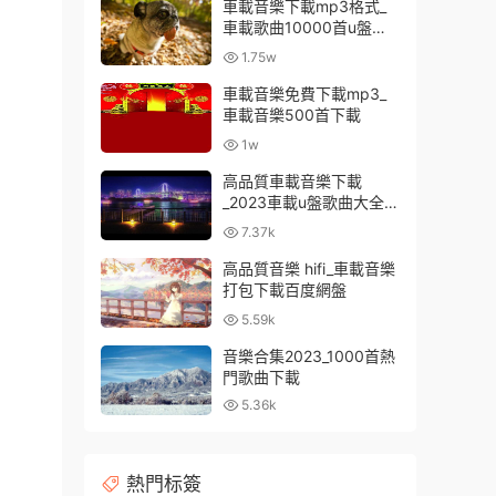
車載音樂下載mp3格式_
車載歌曲10000首u盤免
費
1.75w
車載音樂免費下載mp3_
車載音樂500首下載
1w
高品質車載音樂下載
_2023車載u盤歌曲大全下
載
7.37k
高品質音樂 hifi_車載音樂
打包下載百度網盤
5.59k
音樂合集2023_1000首熱
門歌曲下載
5.36k
熱門标簽