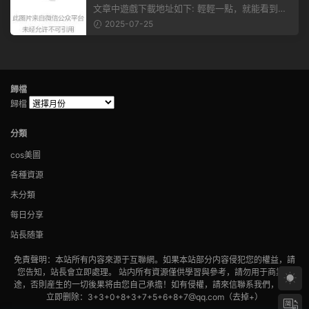
赴手遊盛宴！
文章中遊戲下載地址如下: 輕輕一點，就能看到原
文。 滑動一下屏幕，就能看到...
2025-07-25
歸檔
歸檔
分類
cos美圖
各種資源
未分類
每日分享
站長随筆
免責聲明：本站所有内容來源于互聯網。如果本站部分内容侵犯您的權益，請
您告知，站長會立即處理。 站内所有資源僅供學習與參考，請勿用于商業用
途，否則産生的一切後果将由您自己承擔！如有侵權，請來信聯系我們，我們
立即删除：3+3+0+8+3+7+5+6+8+7@qq.com（去掉+）