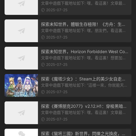
本
文章中遊戲下載地址如下: 嘿，看這裏！文章最後
有個圖片，點一下就能加入我們遊...
2025-07-25
探索未知世界，體驗生存極限！《方舟：生存
飛升》v38.9中文版全新升級！
文章中遊戲下載地址如下: 嘿，朋友們，看這裏！
《方舟：生存飛升》這個遊戲超火...
2025-07-25
探索未知世界，Horizon Forbidden West Com
plete Edition正式發布！
文章中遊戲下載地址如下: 嘿，看這裏！想要加入
遊戲資源分享群，就點文章最後那...
2025-07-25
探索《魔塔少女》：Steam上的美少女自走
棋，戰鬥與策略的雙重盛宴！
文章中遊戲下載地址如下: “這樣一來，你就能天天
跟上新動态啦！” 簡單來說，...
2025-07-25
探索《賽博朋克2077》v2.12.H1：穿梭黑暗都
市，感受未來世界的震撼
文章中遊戲下載地址如下: 嘿，看這裏！文章最後
有個圖片，點一下就能加入我們的...
2025-07-25
探索《蠻将三國》新世界，閃爍之光換皮，共