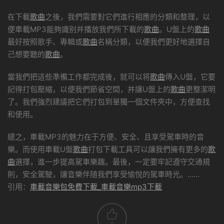
在下載
歌曲
之後，我們需要對它們進行相應的分類和整理，以
便車載MP3能夠識别并播放我們所下載的
歌曲
。U盤上的
歌曲
最好按照歌手、專輯或
歌曲
名稱分類，以便我們更好地選擇自
己想要聽的
歌曲
。
當我們把這些準備工作都完成後，就可以将
歌曲
傳入U盤，它要
記得打包壓縮，以便我們節省空間，并讓U盤上的
歌曲
更整潔明
了。我們強烈建議把它們打包到單獨一個文件夾中，方便查找
和使用。
總之，車載MP3的魅力在于方便、安全、且享受駕車時的音
樂。而使用車載U盤
歌曲
打包下載工具可以讓我們擁有更多的
歌
曲
選擇，進一步提高駕車樂趣。最後，一定要牢記遵守交通規
則，安全駕駛，讓音樂伴随我們享受愉悅的駕車時光。……
引用：
車載音樂包免費下載_車載音樂mp3下載