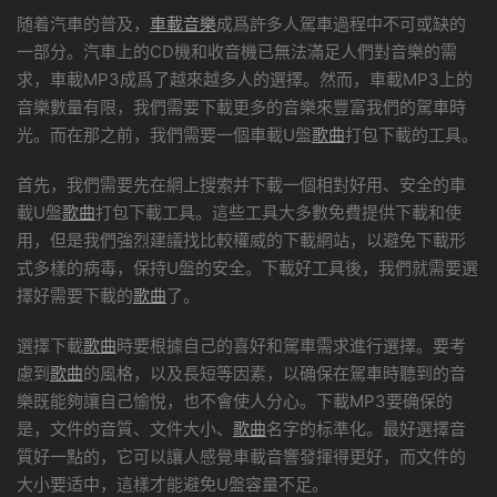
随着汽車的普及，
車載音樂
成爲許多人駕車過程中不可或缺的
一部分。汽車上的CD機和收音機已無法滿足人們對音樂的需
求，車載MP3成爲了越來越多人的選擇。然而，車載MP3上的
音樂數量有限，我們需要下載更多的音樂來豐富我們的駕車時
光。而在那之前，我們需要一個車載U盤
歌曲
打包下載的工具。
首先，我們需要先在網上搜索并下載一個相對好用、安全的車
載U盤
歌曲
打包下載工具。這些工具大多數免費提供下載和使
用，但是我們強烈建議找比較權威的下載網站，以避免下載形
式多樣的病毒，保持U盤的安全。下載好工具後，我們就需要選
擇好需要下載的
歌曲
了。
選擇下載
歌曲
時要根據自己的喜好和駕車需求進行選擇。要考
慮到
歌曲
的風格，以及長短等因素，以确保在駕車時聽到的音
樂既能夠讓自己愉悅，也不會使人分心。下載MP3要确保的
是，文件的音質、文件大小、
歌曲
名字的标準化。最好選擇音
質好一點的，它可以讓人感覺車載音響發揮得更好，而文件的
大小要适中，這樣才能避免U盤容量不足。