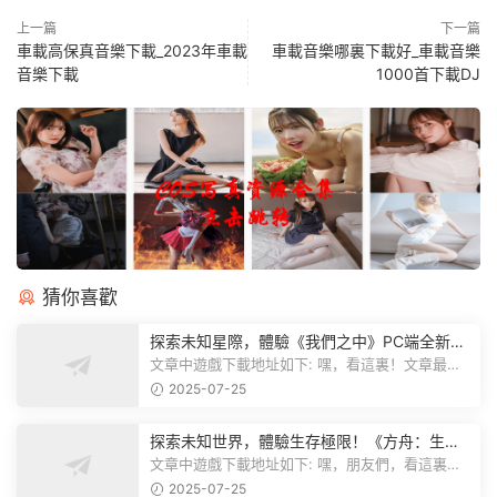
上一篇
下一篇
車載高保真音樂下載_2023年車載
車載音樂哪裏下載好_車載音樂
音樂下載
1000首下載DJ
猜你喜歡
探索未知星際，體驗《我們之中》PC端全新版
本
文章中遊戲下載地址如下: 嘿，看這裏！文章最後
有個圖片，點一下就能加入我們遊...
2025-07-25
探索未知世界，體驗生存極限！《方舟：生存
飛升》v38.9中文版全新升級！
文章中遊戲下載地址如下: 嘿，朋友們，看這裏！
《方舟：生存飛升》這個遊戲超火...
2025-07-25