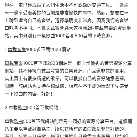
現在，車已經成爲了人們生活中不可或缺的交通工具。一邊駕
車一邊享受着美妙的音樂是非常愉快的事情。然而，想要在車
上聽到适合自己的音樂，選擇準确度非常高，因爲我們的音樂
口味各不相同。本篇文章将會爲大家推薦2個
車載音樂
的資源網
站，其中分别有車載
歌曲
1000首和500首的下載資源。
1.
車載音樂
1000首下載2023網站
車載音樂
1000首下載2023網站是一個非常優秀的音樂資源分享
網站。其不僅擁有數量豐富的音樂資源，而且還非常的實用。
其主頁上有很多精選的歌單，可以根據自己的喜好随意選擇。
同時，該網站也支持在線試聽，讓您在不下載的情況下先感受
一下
歌曲
的内容，好評！
2.車載
歌曲
500首下載網站
車載
歌曲
500首下載網站則是另一個好的資源分享平台。這個網
站主要以車載
歌曲
爲主，所以它所有的
歌曲
都是非常好聽的。
而且其分類十分細緻，您可以根據自己的需求來選擇，比如說