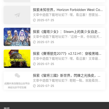
探索未知世界，Horizon Forbidden West Com
plete Edition正式發布！
文章中遊戲下載地址如下: 嘿，看這裏！想要加入
遊戲資源分享群，就點文章最後那...
2025-07-25
探索《魔塔少女》：Steam上的美少女自走
棋，戰鬥與策略的雙重盛宴！
文章中遊戲下載地址如下: “這樣一來，你就能天天
跟上新動态啦！” 簡單來說，...
2025-07-25
探索《賽博朋克2077》v2.12.H1：穿梭黑暗都
市，感受未來世界的震撼
文章中遊戲下載地址如下: 嘿，看這裏！文章最後
有個圖片，點一下就能加入我們的...
2025-07-25
探索《蠻将三國》新世界，閃爍之光換皮，共
赴手遊盛宴！
文章中遊戲下載地址如下: 輕輕一點，就能看到原
文。 滑動一下屏幕，就能看到...
2025-07-25
歸檔