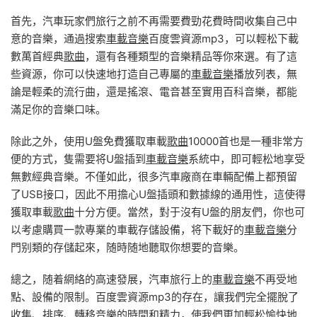
首先，汽車玩家們旅行之前不再需要費勁花費時間收集自己中
意的音樂，通過搜索
車載音樂
百度雲資源mp3，可以輕松下載
數萬首經典
歌曲
，還有各種類型的音樂精品等你來選。有了這
些資源，你可以快速地打造自己專屬的
車載音樂
播放列表，無
論是輕柔的流行曲，還是搖滾、電音甚至實用百科音樂，都能
滿足你的音樂口味。
除此之外，使用U盤免費獲取車載
歌曲
10000首也是一種非常方
便的方式，隻需要将U盤插到
車載音樂
系統中，即可輕松地享受
無數經典音樂。不僅如此，很多汽車廠商在車輛配備上都預留
了USB接口，因此不用擔心U盤插頭和數據線的通用性，這使得
獲取車載
歌曲
十分方便。當然，對于沒有U盤的朋友們，你也可
以考慮購買一款專業的車載存儲設備，将下載好的
車載音樂
分
門别類的存儲起來，随時随地聽取你想要的音樂。
總之，随着網絡的高速發展，汽車旅行上的
車載音樂
不再受地
點、設備的限制。百度雲資源mp3的存在，讓我們完全擺脫了
收集、排序、轉移音樂的時間和精力，使我們更加輕松愉快地