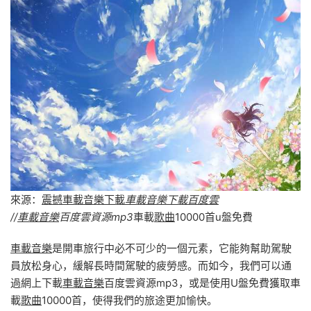
來源：
震撼車載音樂下載
車載音樂下載百度雲
//
車載音樂
百度雲資源mp3
車載
歌曲
10000首u盤免費
車載音樂
是開車旅行中必不可少的一個元素，它能夠幫助駕駛
員放松身心，緩解長時間駕駛的疲勞感。而如今，我們可以通
過網上下載
車載音樂
百度雲資源mp3，或是使用U盤免費獲取車
載
歌曲
10000首，使得我們的旅途更加愉快。