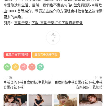
享受旅途和生活。當然，我們也不應該忽略U盤免費獲取車載
歌
曲
10000首等媒介，畢竟這些媒介的方便程度相信會給旅途增添
更多的樂趣。……
引用：
車載音樂dj下載_車載音樂打包下載百度網盤
0
車載音樂下載鏈接
車載音樂怎樣下載
上一篇
下一篇
車載音樂下載百度網盤_車載無損
百度網盤車載音樂打包下載_車載
音樂打包下載
音樂視頻下載網站