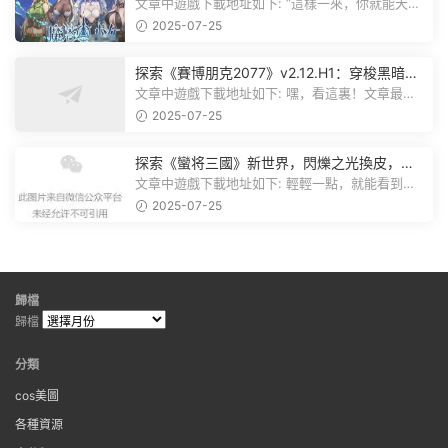
棋，戰鬥與策略的雙重盛宴！
文章中遊戲下載地址如下: “這樣一來，你就能天天
跟上新動态啦！” 簡單來說，...
2025-07-25
探索《賽博朋克2077》v2.12.H1：穿梭黑暗都
市，感受未來世界的震撼
文章中遊戲下載地址如下: 嘿，看這裏！文章最後
有個圖片，點一下就能加入我們的...
2025-07-25
探索《蠻将三國》新世界，閃爍之光換皮，共
赴手遊盛宴！
文章中遊戲下載地址如下: 輕輕一點，就能看到原
文。 滑動一下屏幕，就能看到...
2025-07-25
歸檔
歸檔
分類
cos美圖
各種資源