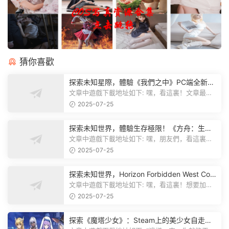
猜你喜歡
探索未知星際，體驗《我們之中》PC端全新版
本
文章中遊戲下載地址如下: 嘿，看這裏！文章最後
有個圖片，點一下就能加入我們遊...
2025-07-25
探索未知世界，體驗生存極限！《方舟：生存
飛升》v38.9中文版全新升級！
文章中遊戲下載地址如下: 嘿，朋友們，看這裏！
《方舟：生存飛升》這個遊戲超火...
2025-07-25
探索未知世界，Horizon Forbidden West Com
plete Edition正式發布！
文章中遊戲下載地址如下: 嘿，看這裏！想要加入
遊戲資源分享群，就點文章最後那...
2025-07-25
探索《魔塔少女》：Steam上的美少女自走