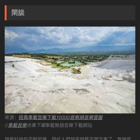
閑談
來源：
經典車載音樂下載
10000首無損音樂雲盤
//
車載音樂
合集下載
車載無損音樂下載網站
随着科技的不斷發展，現代人們越來越離不開汽車了。無論是