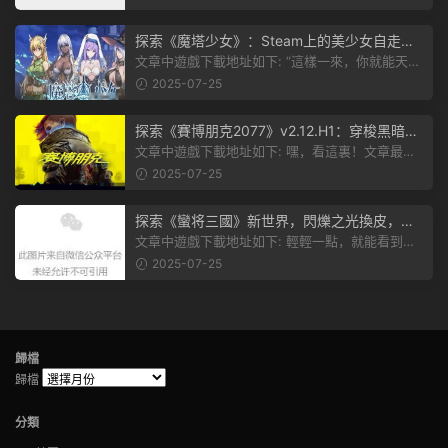
探索《魔塔少女》：Steam上的美少女自走
棋，戰鬥與策略的雙重盛宴！
文章中遊戲下載地址如下: “這樣一來，你就能天天
跟上新動态啦！” 簡單來說，...
2025-07-25
探索《賽博朋克2077》v2.12.H1：穿梭黑暗都
市，感受未來世界的震撼
文章中遊戲下載地址如下: 嘿，看這裏！文章最後
有個圖片，點一下就能加入我們的...
2025-07-25
探索《蠻将三國》新世界，閃爍之光換皮，共
赴手遊盛宴！
文章中遊戲下載地址如下: 輕輕一點，就能看到原
文。 滑動一下屏幕，就能看到...
2025-07-25
歸檔
歸檔
分類