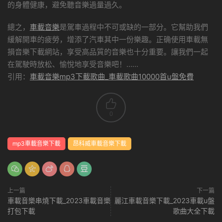
的身體健康，避免聽音樂過量過久。
總之，
車載音樂
是駕車過程中不可或缺的一部分。它幫助我們
緩解開車的疲勞，增添了汽車其中一份樂趣。正确使用車載無
損音樂下載網站，享受高品質的音樂也十分重要。讓我們一起
在駕駛時放松、愉悅地享受音樂吧！……
引用：
車載音樂mp3下載歌曲_車載歌曲10000首u盤免費
0
mp3車載音樂下載
昂科威車載音樂下載
上一篇
下一篇
車載音樂串燒下載_2023車載音樂
麗江車載音樂下載_2023車載u盤
打包下載
歌曲大全下載