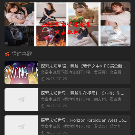
猜你喜歡
探索未知星際，體驗《我們之中》PC端全新版
本
文章中遊戲下載地址如下: 嘿，看這裏！文章最後
有個圖片，點一下就能加入我們遊...
2025-07-25
探索未知世界，體驗生存極限！《方舟：生存
飛升》v38.9中文版全新升級！
文章中遊戲下載地址如下: 嘿，朋友們，看這裏！
《方舟：生存飛升》這個遊戲超火...
2025-07-25
探索未知世界，Horizon Forbidden West Com
plete Edition正式發布！
文章中遊戲下載地址如下: 嘿，看這裏！想要加入
遊戲資源分享群，就點文章最後那...
2025-07-25