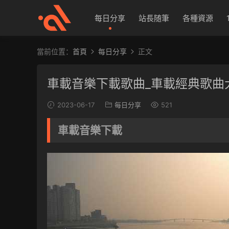
每日分享
站長随筆
各種資源
當前位置：
首頁
每日分享
正文
車載音樂下載歌曲_車載經典歌曲大
2023-06-17
每日分享
521
車載音樂下載