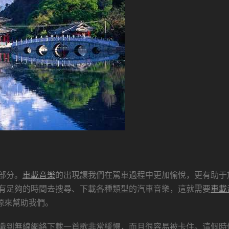
部分。
車載音樂
的出現讓我們在駕車過程中更加愉悅，更有助于
有足夠的時間去搜尋、下載各種類型的汽車音樂，這就需要
車載
源來幫助我們。
識到無線網絡下載一首歌非常緩慢，而且很容易被卡住。這個時