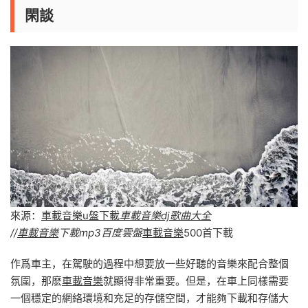
閑談
來源：
車載音樂u盤下載
車載音樂dj歌曲大全
//
車載音樂
下載mp3百度雲盤
車載音樂
500首下載
作爲車主，在駕駛的過程中想要放一些好聽的音樂來配合整個
氛圍，那麽
車載音樂
就顯得非常重要。但是，在車上同樣需要
一個穩定的網絡環境和充足的存儲空間，才能夠下載和存儲大