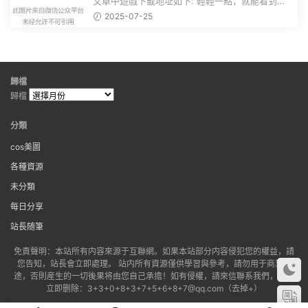
赴手遊盛宴！
文章中遊戲下載地址如下: 輕輕一點，就能看到原
文。 滑動一下屏幕，就能看到...
2025-07-25
歸檔
歸檔
分類
cos美圖
各種資源
未分類
每日分享
站長随筆
免責聲明：本站所有内容來源于互聯網。如果本站部分内容侵犯您的權益，請
您告知，站長會立即處理。 站内所有資源僅供學習與參考，請勿用于商業用
途，否則産生的一切後果将由您自己承擔！如有侵權，請來信聯系我們，我們
立即删除：3+3+0+8+3+7+5+6+8+7@qq.com（去掉+）