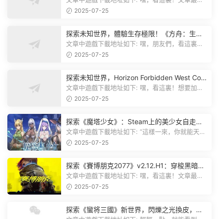
有個圖片，點一下就能加入我們遊...
2025-07-25
探索未知世界，體驗生存極限！《方舟：生存
飛升》v38.9中文版全新升級！
文章中遊戲下載地址如下: 嘿，朋友們，看這裏！
《方舟：生存飛升》這個遊戲超火...
2025-07-25
探索未知世界，Horizon Forbidden West Com
plete Edition正式發布！
文章中遊戲下載地址如下: 嘿，看這裏！想要加入
遊戲資源分享群，就點文章最後那...
2025-07-25
探索《魔塔少女》：Steam上的美少女自走
棋，戰鬥與策略的雙重盛宴！
文章中遊戲下載地址如下: “這樣一來，你就能天天
跟上新動态啦！” 簡單來說，...
2025-07-25
探索《賽博朋克2077》v2.12.H1：穿梭黑暗都
市，感受未來世界的震撼
文章中遊戲下載地址如下: 嘿，看這裏！文章最後
有個圖片，點一下就能加入我們的...
2025-07-25
探索《蠻将三國》新世界，閃爍之光換皮，共