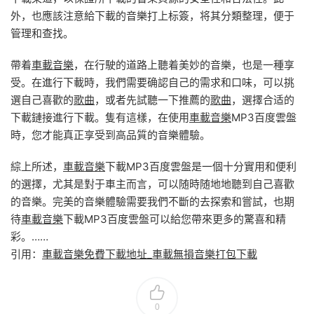
外，也應該注意給下載的音樂打上标簽，将其分類整理，便于
管理和查找。
帶着
車載音樂
，在行駛的道路上聽着美妙的音樂，也是一種享
受。在進行下載時，我們需要确認自己的需求和口味，可以挑
選自己喜歡的
歌曲
，或者先試聽一下推薦的
歌曲
，選擇合适的
下載鏈接進行下載。隻有這樣，在使用
車載音樂
MP3百度雲盤
時，您才能真正享受到高品質的音樂體驗。
綜上所述，
車載音樂
下載MP3百度雲盤是一個十分實用和便利
的選擇，尤其是對于車主而言，可以随時随地地聽到自己喜歡
的音樂。完美的音樂體驗需要我們不斷的去探索和嘗試，也期
待
車載音樂
下載MP3百度雲盤可以給您帶來更多的驚喜和精
彩。……
引用：
車載音樂免費下載地址_車載無損音樂打包下載
0