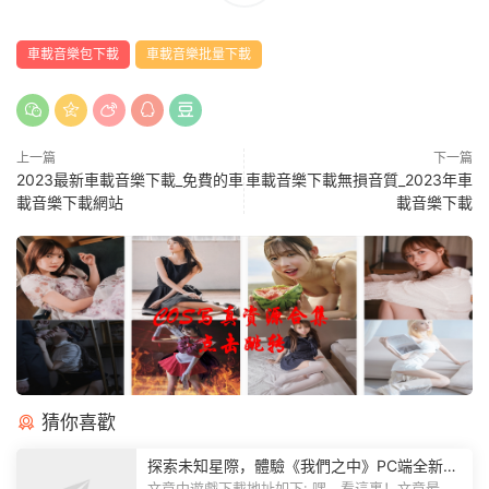
車載音樂包下載
車載音樂批量下載
上一篇
下一篇
2023最新車載音樂下載_免費的車
車載音樂下載無損音質_2023年車
載音樂下載網站
載音樂下載
猜你喜歡
探索未知星際，體驗《我們之中》PC端全新版
本
文章中遊戲下載地址如下: 嘿，看這裏！文章最後