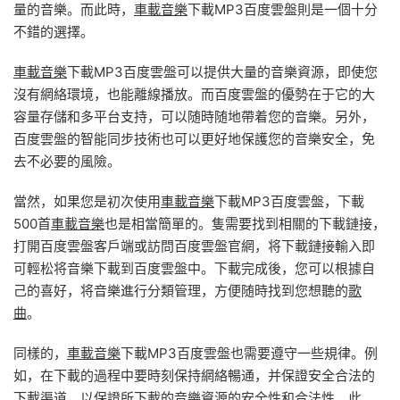
量的音樂。而此時，
車載音樂
下載MP3百度雲盤則是一個十分
不錯的選擇。
車載音樂
下載MP3百度雲盤可以提供大量的音樂資源，即使您
沒有網絡環境，也能離線播放。而百度雲盤的優勢在于它的大
容量存儲和多平台支持，可以随時随地帶着您的音樂。另外，
百度雲盤的智能同步技術也可以更好地保護您的音樂安全，免
去不必要的風險。
當然，如果您是初次使用
車載音樂
下載MP3百度雲盤，下載
500首
車載音樂
也是相當簡單的。隻需要找到相關的下載鏈接，
打開百度雲盤客戶端或訪問百度雲盤官網，将下載鏈接輸入即
可輕松将音樂下載到百度雲盤中。下載完成後，您可以根據自
己的喜好，将音樂進行分類管理，方便随時找到您想聽的
歌
曲
。
同樣的，
車載音樂
下載MP3百度雲盤也需要遵守一些規律。例
如，在下載的過程中要時刻保持網絡暢通，并保證安全合法的
下載渠道，以保證所下載的音樂資源的安全性和合法性。此