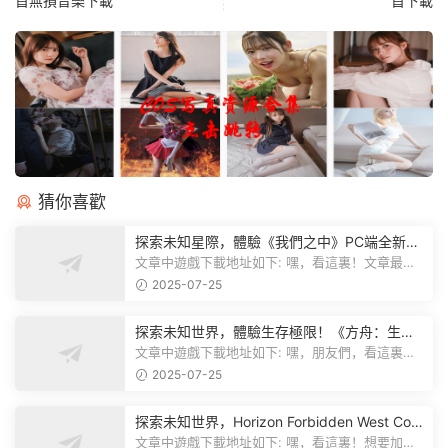
首無損音樂下載
首下載
猜你喜歡
探索未知星際，體驗《我們之中》PC端全新版
本
文章中遊戲下載地址如下: 嘿，看這裏！文章最後
有個圖片，點一下就能加入我們遊...
2025-07-25
探索未知世界，體驗生存極限！《方舟：生存
飛升》v38.9中文版全新升級！
文章中遊戲下載地址如下: 嘿，朋友們，看這裏！
《方舟：生存飛升》這個遊戲超火...
2025-07-25
探索未知世界，Horizon Forbidden West Com
plete Edition正式發布！
文章中遊戲下載地址如下: 嘿，看這裏！想要加入