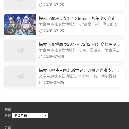
遊戲資源分享群，就點文章最後那...
2025-07-25
探索《魔塔少女》：Steam上的美少女自走
棋，戰鬥與策略的雙重盛宴！
文章中遊戲下載地址如下: “這樣一來，你就能天天
跟上新動态啦！” 簡單來說，...
2025-07-25
探索《賽博朋克2077》v2.12.H1：穿梭黑暗都
市，感受未來世界的震撼
文章中遊戲下載地址如下: 嘿，看這裏！文章最後
有個圖片，點一下就能加入我們的...
2025-07-25
探索《蠻将三國》新世界，閃爍之光換皮，共
赴手遊盛宴！
文章中遊戲下載地址如下: 輕輕一點，就能看到原
文。 滑動一下屏幕，就能看到...
2025-07-25
歸檔
歸檔
分類